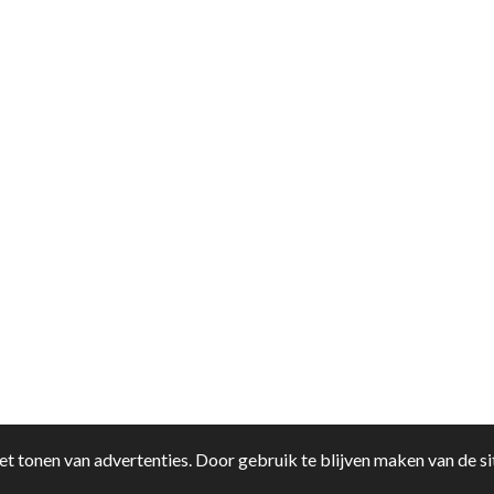
pjesfun
t tonen van advertenties. Door gebruik te blijven maken van de si