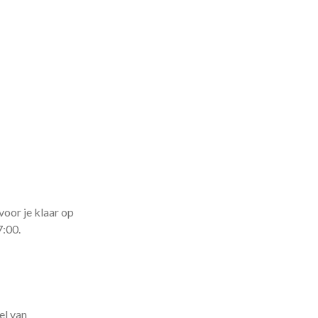
voor je klaar op
7:00.
el van