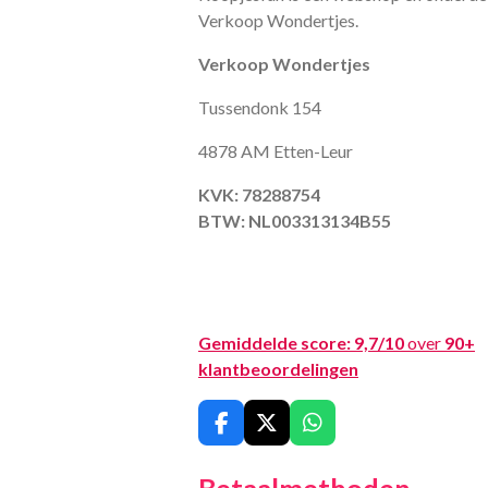
Verkoop Wondertjes.
Verkoop Wondertjes
Tussendonk 154
4878 AM Etten-Leur
KVK: 78288754
BTW: NL003313134B55
Gemiddelde score:
9,7/10
over
90+
klantbeoordelingen
F
X
W
a
h
c
a
Betaalmethoden