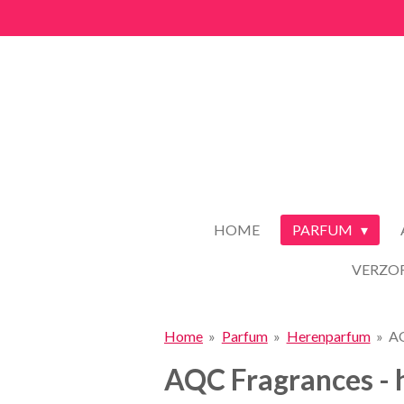
Ga
direct
naar
de
hoofdinhoud
HOME
PARFUM
VERZO
Home
»
Parfum
»
Herenparfum
»
AQ
AQC Fragrances -