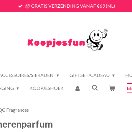
📦 GRATIS VERZENDING VANAF €69 (NL)
ACCESSOIRES/SIERADEN
GIFTSET/CADEAU
HU
RGING
KOOPJESHOEK
B
C Fragrances
 herenparfum