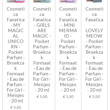
Cosmeti
Cosmeti
Cosmeti
Cosmeti
ca
ca
ca
ca
Fanatica
Fanatica
Fanatica
Fanatica
- MY
- GIRLS
- MINI
-
MAGIC
ARE
MERMA
LOVELY
AL
MAGIC -
ID -
MEOW
UNICO
Pocket
Pocket
- Pocket
RN -
Parfum -
Parfum -
Parfum -
Pocket
Broekza
Broekza
Broekza
Parfum -
k
k
k
Broekza
Formaat
Formaat
Formaat
k
- Eau de
- Eau de
- Eau de
Formaat
Parfum -
Parfum -
Parfum -
- Eau de
For Girl -
For Girl -
For Girl -
Parfum -
Meisjes
Meisjes
Meisjes
For Girl -
- 20 ml
- 20 ml
- 20 ml
Meisjes
€ 5,50
€ 5,50
€ 5,50
- 20 ml
€ 5,50