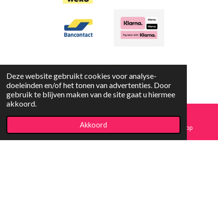
Deze website gebruikt cookies voor analyse-
doeleinden en/of het tonen van advertenties. Door
gebruik te blijven maken van de site gaat u hiermee
akkoord.
Copyright
© 2023-2026 Koopjesfun
Akkoord
E-mailadres
Facebook
WhatsApp