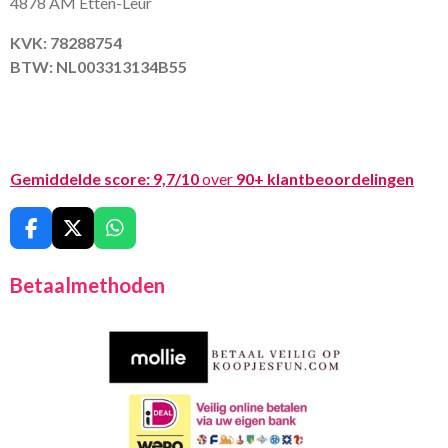
4878 AM Etten-Leur
KVK: 78288754
BTW: NL003313134B55
Gemiddelde score:
9,7/10
over
90+ klantbeoordelingen
F
X
W
a
h
c
a
Betaalmethoden
e
t
b
s
o
A
o
p
k
p