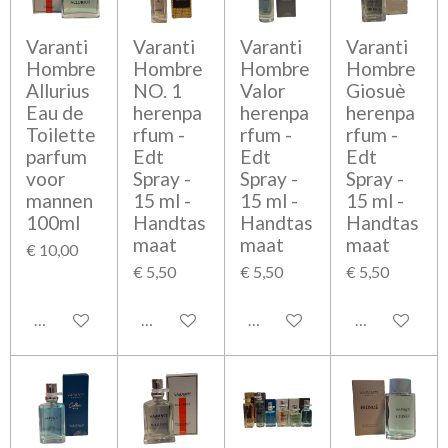
Varanti
Varanti
Varanti
Varanti
Hombre
Hombre
Hombre
Hombre
Allurius
NO. 1
Valor
Giosuè
Eau de
herenpa
herenpa
herenpa
Toilette
rfum -
rfum -
rfum -
parfum
Edt
Edt
Edt
voor
Spray -
Spray -
Spray -
mannen
15 ml -
15 ml -
15 ml -
100ml
Handtas
Handtas
Handtas
maat
maat
maat
€ 10,00
€ 5,50
€ 5,50
€ 5,50
Bekijk details
Bekijk details
Bekijk details
Bekijk detail