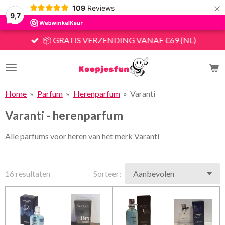
×
109
Reviews
9,7
📦 GRATIS VERZENDING VANAF €69 (NL)
Home
»
Parfum
»
Herenparfum
»
Varanti
Varanti - herenparfum
Alle parfums voor heren van het merk Varanti
16 resultaten
Sorteer: