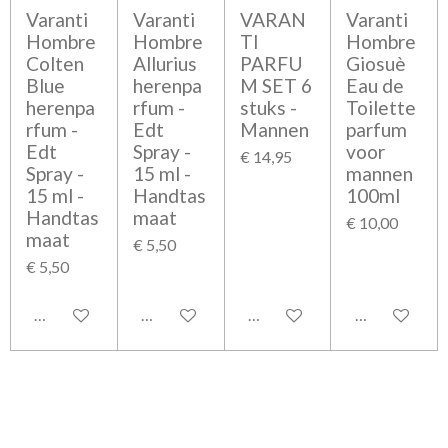
Varanti
Varanti
VARAN
Varanti
Hombre
Hombre
TI
Hombre
Colten
Allurius
PARFU
Giosuè
Blue
herenpa
M SET 6
Eau de
herenpa
rfum -
stuks -
Toilette
rfum -
Edt
Mannen
parfum
Edt
Spray -
voor
€ 14,95
Spray -
15 ml -
mannen
15 ml -
Handtas
100ml
Handtas
maat
€ 10,00
maat
€ 5,50
€ 5,50
Bekijk details
Bekijk details
Bekijk details
Bekijk detail