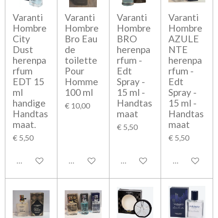
Varanti
Varanti
Varanti
Varanti
Hombre
Hombre
Hombre
Hombre
City
Bro Eau
BRO
AZULE
Dust
de
herenpa
NTE
herenpa
toilette
rfum -
herenpa
rfum
Pour
Edt
rfum -
EDT 15
Homme
Spray -
Edt
ml
100 ml
15 ml -
Spray -
handige
Handtas
15 ml -
€ 10,00
Handtas
maat
Handtas
maat.
maat
€ 5,50
€ 5,50
€ 5,50
Bekijk details
Bekijk details
Bekijk details
Bekijk detail