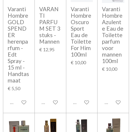
Varanti
VARAN
Varanti
Varanti
Hombre
TI
Hombre
Hombre
GOLD
PARFU
Oscuro
Azulent
SPEND
M SET 3
Sport
e Eau de
ER
stuks -
Eau de
Toilette
herenpa
Mannen
Toilette
parfum
rfum -
For Him
voor
€ 12,95
Edt
100ml
mannen
Spray -
100ml
€ 10,00
15 ml -
€ 10,00
Handtas
maat
€ 5,50
Bekijk details
Bekijk details
Bekijk details
Bekijk detail