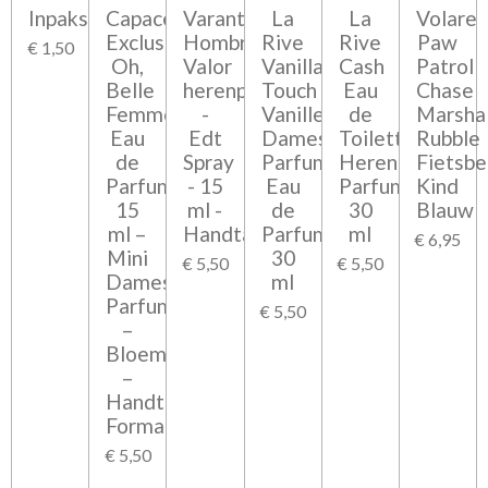
Inpakservice
Capace
Varanti
La
La
Volare
Exclusive
Hombre
Rive
Rive
Paw
€ 1,50
Oh,
Valor
Vanilla
Cash
Patrol
Belle
herenparfum
Touch
Eau
Chase
Femme
-
Vanille
de
Marshal
Eau
Edt
Dames
Toilette
Rubble
de
Spray
Parfum
Heren
Fietsbe
Parfum
- 15
Eau
Parfum
Kind
15
ml -
de
30
Blauw
ml –
Handtasmaat
Parfum
ml
€ 6,95
Mini
30
€ 5,50
€ 5,50
Dames
ml
Parfum
€ 5,50
–
Bloemig
–
Handtas
Formaat
€ 5,50