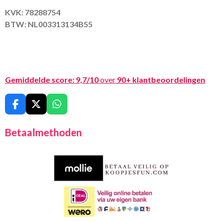
KVK: 78288754
BTW: NL003313134B55
Gemiddelde score:
9,7/10
over
90+ klantbeoordelingen
F
X
W
a
h
c
a
Betaalmethoden
e
t
b
s
o
A
o
p
k
p