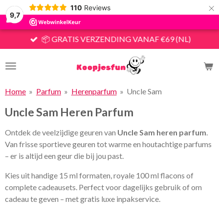
×
110
Reviews
9,7
📦 GRATIS VERZENDING VANAF €69 (NL)
Home
»
Parfum
»
Herenparfum
»
Uncle Sam
Uncle Sam Heren Parfum
Ontdek de veelzijdige geuren van
Uncle Sam heren parfum
.
Van frisse sportieve geuren tot warme en houtachtige parfums
– er is altijd een geur die bij jou past.
Kies uit handige 15 ml formaten, royale 100 ml flacons of
complete cadeausets. Perfect voor dagelijks gebruik of om
cadeau te geven – met gratis luxe inpakservice.