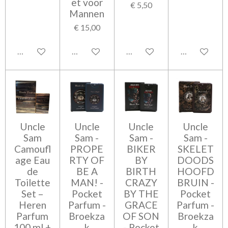
et voor
€ 5,50
Mannen
€ 15,00
In winkelwagen
Bekijk details
In winkelwagen
In winkelwag
Uncle
Uncle
Uncle
Uncle
Sam
Sam -
Sam -
Sam -
Camoufl
PROPE
BIKER
SKELET
age Eau
RTY OF
BY
DOODS
de
BE A
BIRTH
HOOFD
Toilette
MAN! -
CRAZY
BRUIN -
Set –
Pocket
BY THE
Pocket
Heren
Parfum -
GRACE
Parfum -
Parfum
Broekza
OF SON
Broekza
100 ml +
k
- Pocket
k