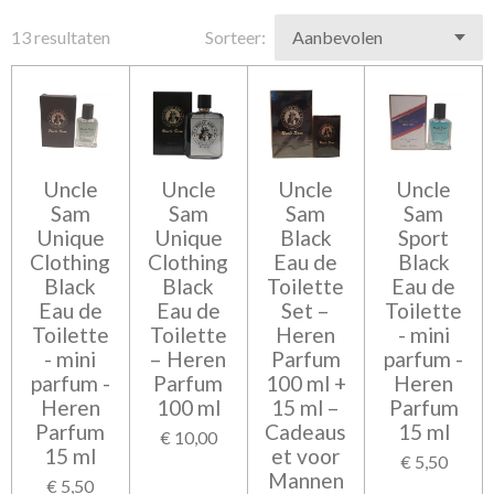
13 resultaten
Sorteer:
Uncle
Uncle
Uncle
Uncle
Sam
Sam
Sam
Sam
Unique
Unique
Black
Sport
Clothing
Clothing
Eau de
Black
Black
Black
Toilette
Eau de
Eau de
Eau de
Set –
Toilette
Toilette
Toilette
Heren
- mini
- mini
– Heren
Parfum
parfum -
parfum -
Parfum
100 ml +
Heren
Heren
100 ml
15 ml –
Parfum
Parfum
Cadeaus
15 ml
€ 10,00
15 ml
et voor
€ 5,50
Mannen
€ 5,50