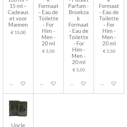
15 ml –
Formaat
Parfum -
Formaat
Cadeaus
- Eau de
Broekza
- Eau de
et voor
Toilette
k
Toilette
Mannen
- For
Formaat
- For
Him -
- Eau de
Him -
€ 15,00
Men -
Toilette
Men -
20 ml
- For
20 ml
Him -
€ 5,50
€ 5,50
Men -
20 ml
€ 5,50
Bekijk details
In winkelwagen
In winkelwagen
In winkelwag
Uncle