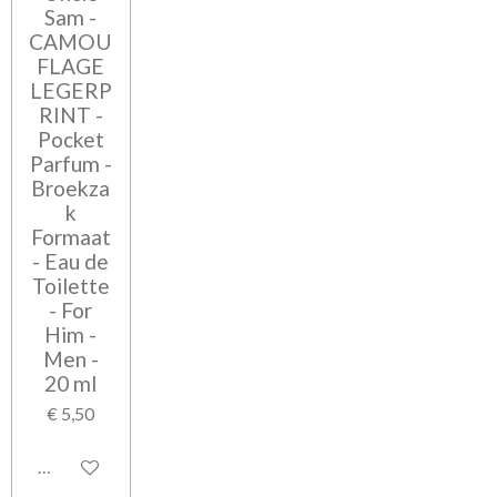
Sam -
CAMOU
FLAGE
LEGERP
RINT -
Pocket
Parfum -
Broekza
k
Formaat
- Eau de
Toilette
- For
Him -
Men -
20 ml
€ 5,50
In winkelwagen