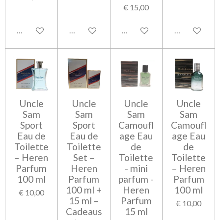
€ 15,00
In winkelwagen
In winkelwagen
Bekijk details
In winkelwag
Uncle
Uncle
Uncle
Uncle
Sam
Sam
Sam
Sam
Sport
Sport
Camoufl
Camoufl
Eau de
Eau de
age Eau
age Eau
Toilette
Toilette
de
de
– Heren
Set –
Toilette
Toilette
Parfum
Heren
- mini
– Heren
100 ml
Parfum
parfum -
Parfum
100 ml +
Heren
100 ml
€ 10,00
15 ml –
Parfum
€ 10,00
Cadeaus
15 ml