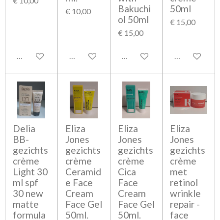
€ 10,00
Bakuchi
50ml
€ 10,00
ol 50ml
€ 15,00
€ 15,00
Bekijk details
Bekijk details
Bekijk details
Bekijk detail
Delia
Eliza
Eliza
Eliza
BB-
Jones
Jones
Jones
gezichts
gezichts
gezichts
gezichts
crème
crème
crème
crème
Light 30
Ceramid
Cica
met
ml spf
e Face
Face
retinol
30 new
Cream
Cream
wrinkle
matte
Face Gel
Face Gel
repair -
formula
50ml.
50ml.
face