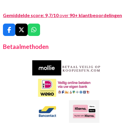
Gemiddelde score:
9,7/10
over
90+ klantbeoordelingen
F
X
W
a
h
c
a
Betaalmethoden
e
t
b
s
o
A
o
p
k
p