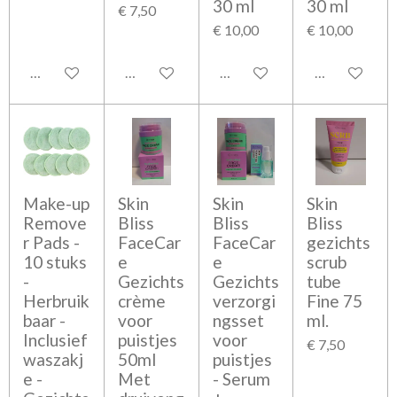
30 ml
30 ml
€ 7,50
€ 10,00
€ 10,00
Bekijk details
Bekijk details
Bekijk details
Bekijk detail
Make-up
Skin
Skin
Skin
Remove
Bliss
Bliss
Bliss
r Pads -
FaceCar
FaceCar
gezichts
10 stuks
e
e
scrub
-
Gezichts
Gezichts
tube
Herbruik
crème
verzorgi
Fine 75
baar -
voor
ngsset
ml.
Inclusief
puistjes
voor
€ 7,50
waszakj
50ml
puistjes
e -
Met
- Serum