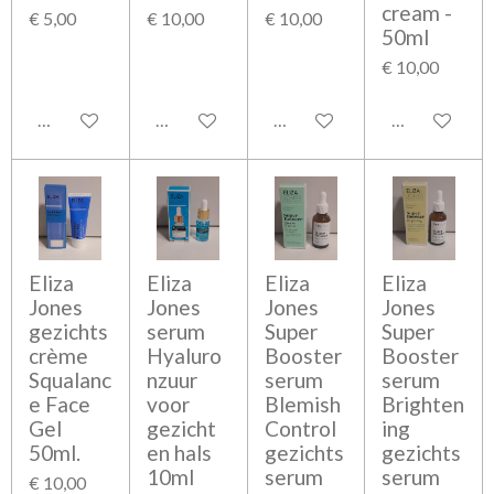
cream -
€ 5,00
€ 10,00
€ 10,00
50ml
€ 10,00
Bekijk details
Bekijk details
Bekijk details
Bekijk detail
Eliza
Eliza
Eliza
Eliza
Jones
Jones
Jones
Jones
gezichts
serum
Super
Super
crème
Hyaluro
Booster
Booster
Squalanc
nzuur
serum
serum
e Face
voor
Blemish
Brighten
Gel
gezicht
Control
ing
50ml.
en hals
gezichts
gezichts
10ml
serum
serum
€ 10,00