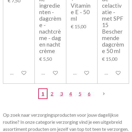
€ 7,50
ingredie
Vitamin
celactiv
nten -
e E - 50
atie -
dagcrèm
ml
met SPF
e -
15
€ 15,00
nachtcrè
Bescher
me - dag
mende
en nacht
dagcrèm
crème
e 50 ml
€ 5,50
€ 15,00
Bekijk details
Bekijk details
Bekijk details
Bekijk detail
1
2
3
4
5
6
Op zoek naar verzorgingsproducten voor jouw dagelijkse
routine? In onze categorie verzorging vind je een uitgebreid
assortiment producten om jezelf van top tot teen te verzorgen.