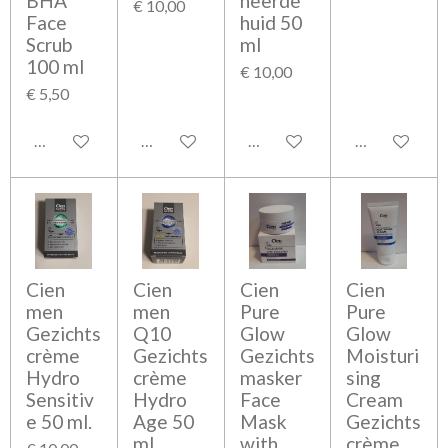
BHA
neerde
€ 10,00
Face
huid 50
Scrub
ml
100 ml
€ 10,00
€ 5,50
Bekijk details
Bekijk details
Bekijk details
Bekijk detail
Cien
Cien
Cien
Cien
men
men
Pure
Pure
Gezichts
Q10
Glow
Glow
crème
Gezichts
Gezichts
Moisturi
Hydro
crème
masker
sing
Sensitiv
Hydro
Face
Cream
e 50 ml.
Age 50
Mask
Gezichts
ml.
with
crème