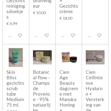
Gezichts
druiveng
+
reiniging
eur
Gezichts
sdoekje
crème
€ 10,00
s
€ 18,00
€ 4,99
Bekijk details
Bekijk details
Bekijk details
Bekijk detail
Skin
Botanic
Cien
Cien
Bliss
al flow -
Age
CellInte
gezichts
Champs
Beauty
nse
scrub
de
dagcrem
Hyaluro
tube
Provenc
e met
n +
Medium
e - 95%
Manuka
Versterk
75 ml.
natuurlij
Honing
ing van
ke
+
de