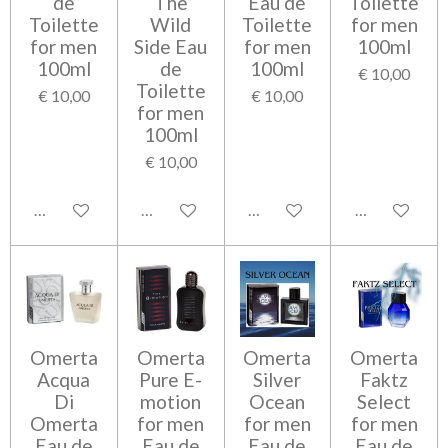
de
The
Eau de
Toilette
Toilette
Wild
Toilette
for men
for men
Side Eau
for men
100ml
100ml
de
100ml
€ 10,00
Toilette
€ 10,00
€ 10,00
for men
100ml
€ 10,00
Bekijk details
Bekijk details
Bekijk details
Bekijk detail
Omerta
Omerta
Omerta
Omerta
Acqua
Pure E-
Silver
Faktz
Di
motion
Ocean
Select
Omerta
for men
for men
for men
Eau de
Eau de
Eau de
Eau de