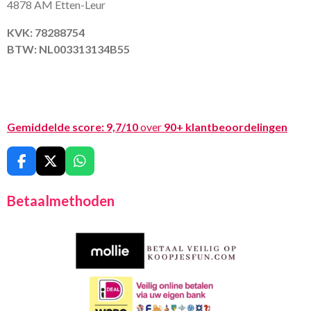
4878 AM Etten-Leur
KVK: 78288754
BTW: NL003313134B55
Gemiddelde score:
9,7/10
over
90+ klantbeoordelingen
F
X
W
a
h
c
a
Betaalmethoden
e
t
b
s
o
A
o
p
k
p