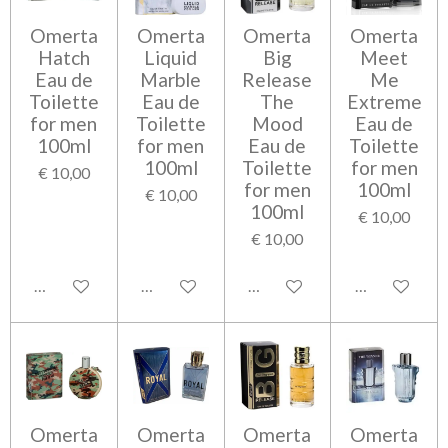
Omerta
Omerta
Omerta
Omerta
Hatch
Liquid
Big
Meet
Eau de
Marble
Release
Me
Toilette
Eau de
The
Extreme
for men
Toilette
Mood
Eau de
100ml
for men
Eau de
Toilette
100ml
Toilette
for men
€ 10,00
for men
100ml
€ 10,00
100ml
€ 10,00
€ 10,00
Bekijk details
Bekijk details
Bekijk details
Bekijk detail
Omerta
Omerta
Omerta
Omerta