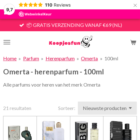
×
110
Reviews
9,7
📦 GRATIS VERZENDING VANAF €69 (NL)
Home
»
Parfum
»
Herenparfum
»
Omerta
»
100ml
Omerta - herenparfum - 100ml
Alle parfums voor heren van het merk Omerta
21 resultaten
Sorteer: