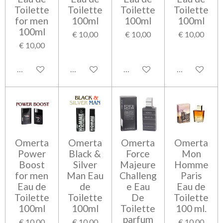
Toilette
Toilette
Toilette
Toilette
for men
100ml
100ml
100ml
100ml
€ 10,00
€ 10,00
€ 10,00
€ 10,00
Bekijk details
Bekijk details
Bekijk details
Bekijk detail
Omerta
Omerta
Omerta
Omerta
Power
Black &
Force
Mon
Boost
Silver
Majeure
Homme
for men
Man Eau
Challeng
Paris
Eau de
de
e Eau
Eau de
Toilette
Toilette
De
Toilette
100ml
100ml
Toilette
100 ml.
parfum
€ 10,00
€ 10,00
€ 10,00