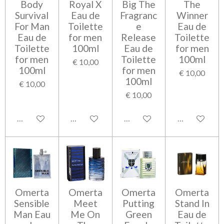
Body
Royal X
Big The
The
Survival
Eau de
Fragranc
Winner
For Man
Toilette
e
Eau de
Eau de
for men
Release
Toilette
Toilette
100ml
Eau de
for men
for men
Toilette
100ml
€ 10,00
100ml
for men
€ 10,00
100ml
€ 10,00
€ 10,00
Bekijk details
Bekijk details
Bekijk details
Bekijk detail
Omerta
Omerta
Omerta
Omerta
Sensible
Meet
Putting
Stand In
Man Eau
Me On
Green
Eau de