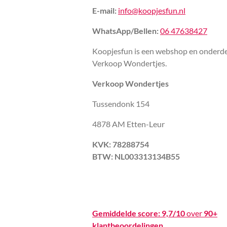
E-mail:
info@koopjesfun.nl
WhatsApp/Bellen:
06 47638427
Koopjesfun is een webshop en onderde
Verkoop Wondertjes.
Verkoop Wondertjes
Tussendonk 154
4878 AM Etten-Leur
KVK: 78288754
BTW: NL003313134B55
Gemiddelde score:
9,7/10
over
90+
klantbeoordelingen