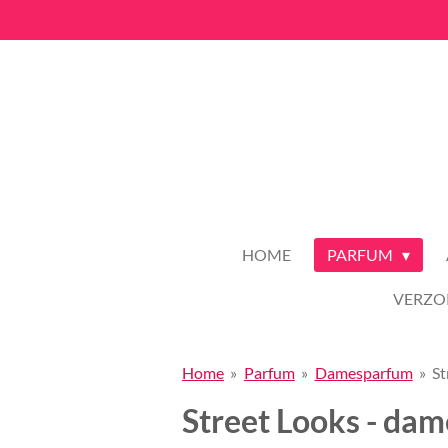
Ga
direct
naar
de
hoofdinhoud
HOME
PARFUM
VERZO
Home
»
Parfum
»
Damesparfum
»
St
Street Looks - da