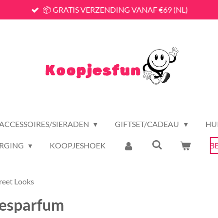
📦 GRATIS VERZENDING VANAF €69 (NL)
ACCESSOIRES/SIERADEN
GIFTSET/CADEAU
HU
RGING
KOOPJESHOEK
B
reet Looks
mesparfum