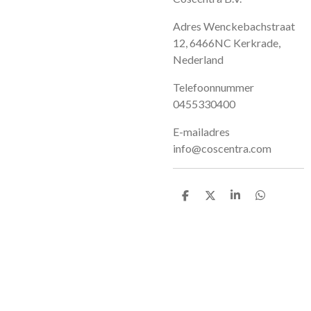
Adres Wenckebachstraat
12, 6466NC Kerkrade,
Nederland
Telefoonnummer
0455330400
E-mailadres
info@coscentra.com
D
D
S
D
e
e
h
e
l
e
a
l
e
l
r
e
n
e
n