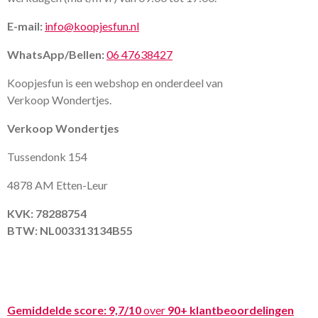
E-mail:
info@koopjesfun.nl
WhatsApp/Bellen:
06 47638427
Koopjesfun is een webshop en onderdeel van
Verkoop Wondertjes.
Verkoop Wondertjes
Tussendonk 154
4878 AM Etten-Leur
KVK: 78288754
BTW: NL003313134B55
Gemiddelde score:
9,7/10
over
90+ klantbeoordelingen