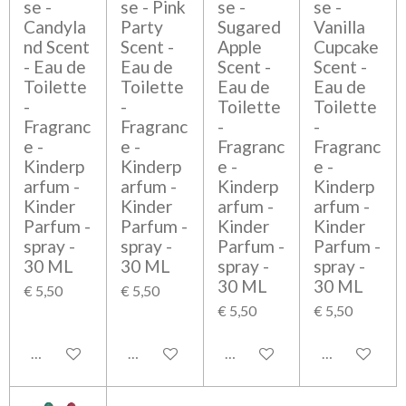
se -
se - Pink
se -
se -
Candyla
Party
Sugared
Vanilla
nd Scent
Scent -
Apple
Cupcake
- Eau de
Eau de
Scent -
Scent -
Toilette
Toilette
Eau de
Eau de
-
-
Toilette
Toilette
Fragranc
Fragranc
-
-
e -
e -
Fragranc
Fragranc
Kinderp
Kinderp
e -
e -
arfum -
arfum -
Kinderp
Kinderp
Kinder
Kinder
arfum -
arfum -
Parfum -
Parfum -
Kinder
Kinder
spray -
spray -
Parfum -
Parfum -
30 ML
30 ML
spray -
spray -
30 ML
30 ML
€ 5,50
€ 5,50
€ 5,50
€ 5,50
Bekijk details
Bekijk details
Bekijk details
Bekijk detail