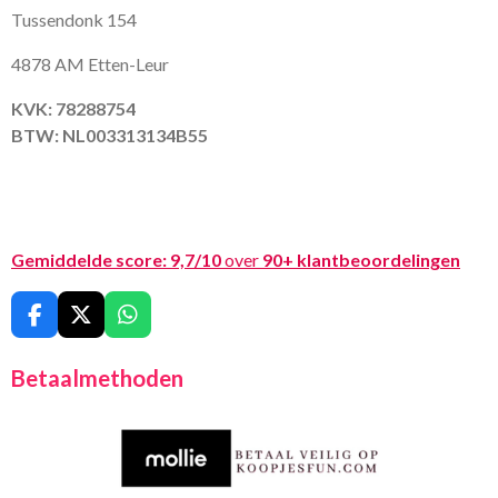
Tussendonk 154
4878 AM Etten-Leur
KVK: 78288754
BTW: NL003313134B55
Gemiddelde score:
9,7/10
over
90+ klantbeoordelingen
F
X
W
a
h
c
a
Betaalmethoden
e
t
b
s
o
A
o
p
k
p