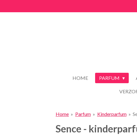
Ga
direct
naar
de
hoofdinhoud
HOME
PARFUM
VERZO
Home
»
Parfum
»
Kinderparfum
»
S
Sence - kinderpar