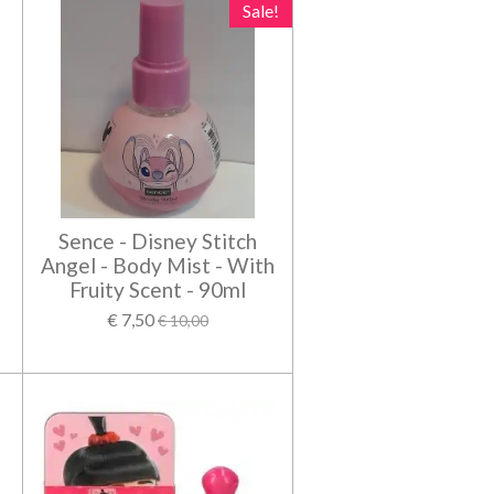
Sale!
n
Sence - Disney Stitch
Angel - Body Mist - With
Fruity Scent - 90ml
€ 7,50
€ 10,00