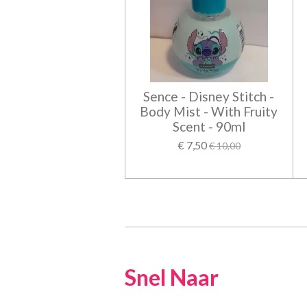
Sence - Disney Stitch -
Body Mist - With Fruity
Scent - 90ml
€ 7,50
€ 10,00
Snel Naar