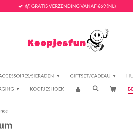
📦 GRATIS VERZENDING VANAF €69 (NL)
ACCESSOIRES/SIERADEN
GIFTSET/CADEAU
HU
RGING
KOOPJESHOEK
B
ence
fum