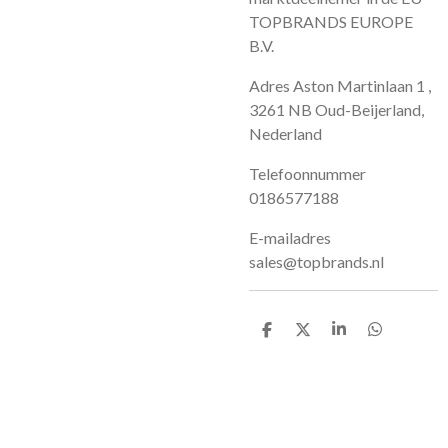
TOPBRANDS EUROPE
B.V.
Adres Aston Martinlaan 1 ,
3261 NB Oud-Beijerland,
Nederland
Telefoonnummer
0186577188
E-mailadres
sales@topbrands.nl
D
D
S
D
e
e
h
e
l
e
a
l
e
l
r
e
n
e
n