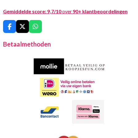
Gemiddelde score:
9,7/10
over
90+ klantbeoordelingen
F
X
W
a
h
c
a
Betaalmethoden
e
t
b
s
o
A
o
p
k
p