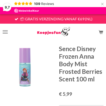
×
109
Reviews
9,7
📦 GRATIS VERZENDING VANAF €69 (NL)
Sence Disney
Frozen Anna
Body Mist
Frosted Berries
Scent 100 ml
€ 5,99