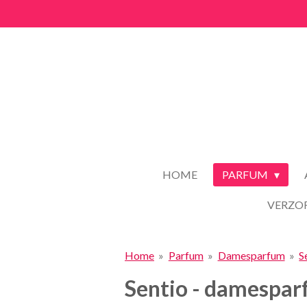
Ga
direct
naar
de
hoofdinhoud
HOME
PARFUM
VERZO
Home
»
Parfum
»
Damesparfum
»
S
Sentio - damespar