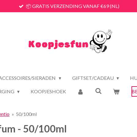
📦 GRATIS VERZENDING VANAF €69 (NL)
ACCESSOIRES/SIERADEN
GIFTSET/CADEAU
HU
RGING
KOOPJESHOEK
B
entio
»
50/100ml
fum - 50/100ml