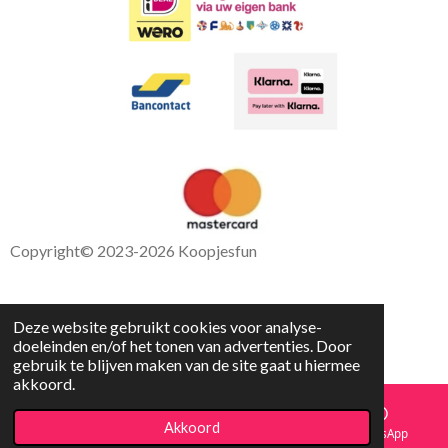
Copyright
© 2023-2026 Koopjesfun
Deze website gebruikt cookies voor analyse-
doeleinden en/of het tonen van advertenties. Door
gebruik te blijven maken van de site gaat u hiermee
akkoord.
Akkoord
E-mailadres
Facebook
WhatsApp