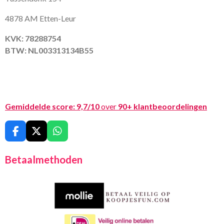
4878 AM Etten-Leur
KVK: 78288754
BTW: NL003313134B55
Gemiddelde score:
9,7/10
over
90+ klantbeoordelingen
F
X
W
a
h
c
a
Betaalmethoden
e
t
b
s
o
A
o
p
k
p