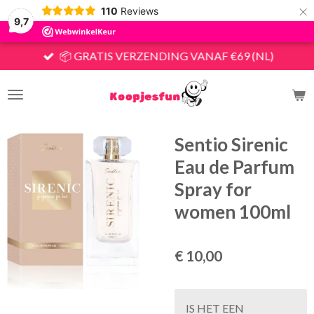
×
110
Reviews
9,7
📦 GRATIS VERZENDING VANAF €69 (NL)
Sentio Sirenic
Eau de Parfum
Spray for
women 100ml
€ 10,00
IS HET EEN