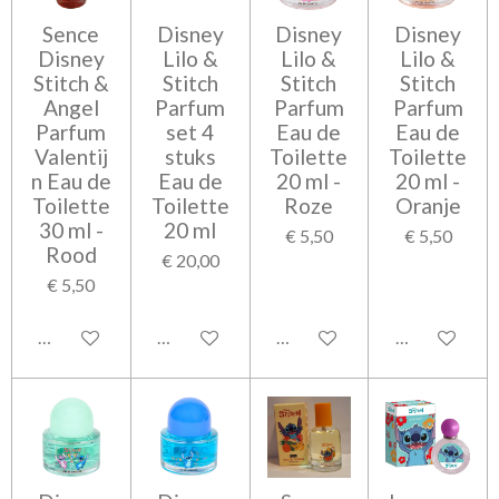
Sence
Disney
Disney
Disney
Disney
Lilo &
Lilo &
Lilo &
Stitch &
Stitch
Stitch
Stitch
Angel
Parfum
Parfum
Parfum
Parfum
set 4
Eau de
Eau de
Valentij
stuks
Toilette
Toilette
n Eau de
Eau de
20 ml -
20 ml -
Toilette
Toilette
Roze
Oranje
30 ml -
20 ml
€ 5,50
€ 5,50
Rood
€ 20,00
€ 5,50
In winkelwagen
Bekijk details
Bekijk details
Bekijk detail