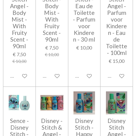
Angel -
Body
Eau de
Angel -
Body
Mist -
Toilette
Parfum
Mist -
With
- Parfum
voor
With
Fruity
voor
Kindere
Fruity
Scent -
Kindere
n - Eau
Scent -
90ml
n - 30 ml
de
90ml
Toilette
€ 7,50
€ 10,00
- 100ml
€ 7,50
€ 10,00
€ 15,00
€ 10,00
Bekijk details
Bekijk details
Bekijk details
Bekijk detail
Sence -
Disney -
Disney
Disney
Disney
Stitch &
Stitch -
Stitch
Stitch -
Angel -
Happy
Angel -