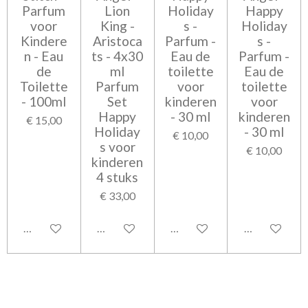
Parfum
Lion
Holiday
Happy
voor
King -
s -
Holiday
Kindere
Aristoca
Parfum -
s -
n - Eau
ts - 4x30
Eau de
Parfum -
de
ml
toilette
Eau de
Toilette
Parfum
voor
toilette
- 100ml
Set
kinderen
voor
Happy
- 30 ml
kinderen
€ 15,00
Holiday
- 30 ml
€ 10,00
s voor
€ 10,00
kinderen
4 stuks
€ 33,00
Bekijk details
Bekijk details
Bekijk details
Bekijk detail