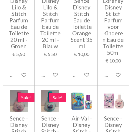
Disney
Disney
Sence
Lorenay
Lilo &
Lilo &
Disney
Disney
Stitch
Stitch
Stitch
Stitch
Parfum
Parfum
Eau de
Parfum
Eau de
Eau de
Toilette
voor
Toilette
Toilette
Orange
Kindere
20 ml -
20 ml -
Scent 35
n Eau de
Groen
Blauw
ml
Toilette
50ml
€ 5,50
€ 5,50
€ 10,00
€ 10,00
Bekijk details
Bekijk details
Bekijk details
Bekijk detail
Sale!
Sale!
Sence -
Sence -
Air-Val -
Sence -
Disney
Disney
Disney
Disney
Stitch
Stitch -
Stitch -
Stitch