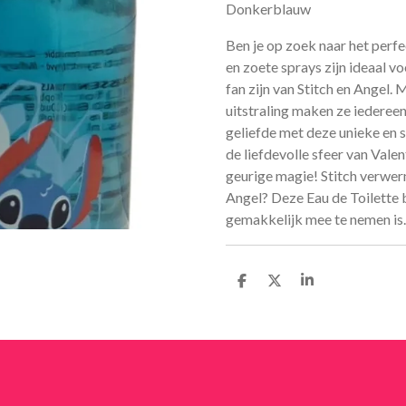
Donkerblauw
Ben je op zoek naar het perfe
en zoete sprays zijn ideaal v
fan zijn van Stitch en Angel.
uitstraling maken ze iedereen 
geliefde met deze unieke en s
de liefdevolle sfeer van Vale
geurige magie! Stitch verwernt
Angel? Deze Eau de Toilette 
gemakkelijk mee te nemen is.
D
D
S
e
e
h
l
e
a
e
l
r
n
e