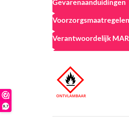
Gevarenaanduidingen
Voorzorgsmaatregele
Verantwoordelijk M
9,7