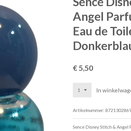
Sence Disn
Angel Parf
Eau de Toil
Donkerbl
€ 5,50
In winkelwag
Artikelnummer:
872130286
Sence Disney Stitch & Angel P