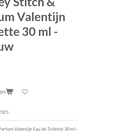
ey Stitch &
um Valentijn
ette 30 ml -
auw
en
9325
arfum Valentijn Eau de Toilette 30 ml -