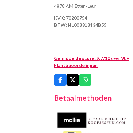
4878 AM Etten-Leur
KVK: 78288754
BTW: NL003313134B55
Gemiddelde score:
9,7/10
over
90+
klantbeoordelingen
F
X
W
a
h
c
a
Betaalmethoden
e
t
b
s
o
A
o
p
k
p