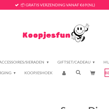
📦 GRATIS VERZENDING VANAF €69 (NL)
ACCESSOIRES/SIERADEN
GIFTSET/CADEAU
HU
RGING
KOOPJESHOEK
B