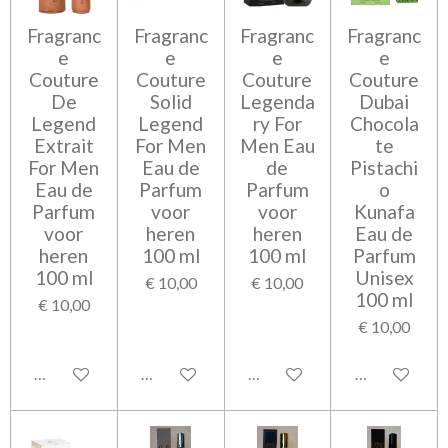
Fragranc
Fragranc
Fragranc
Fragranc
e
e
e
e
Couture
Couture
Couture
Couture
De
Solid
Legenda
Dubai
Legend
Legend
ry For
Chocola
Extrait
For Men
Men Eau
te
For Men
Eau de
de
Pistachi
Eau de
Parfum
Parfum
o
Parfum
voor
voor
Kunafa
voor
heren
heren
Eau de
heren
100 ml
100 ml
Parfum
100 ml
Unisex
€ 10,00
€ 10,00
100 ml
€ 10,00
€ 10,00
In winkelwagen
In winkelwagen
In winkelwagen
In winkelwag