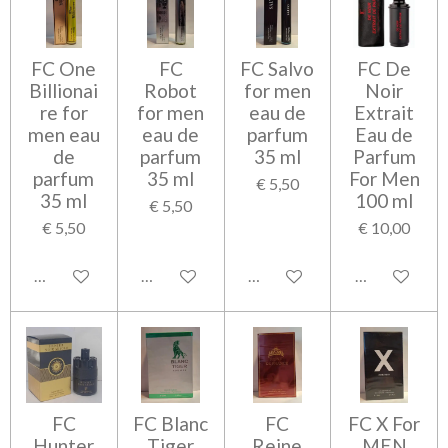
FC One
FC
FC Salvo
FC De
Billionai
Robot
for men
Noir
re for
for men
eau de
Extrait
men eau
eau de
parfum
Eau de
de
parfum
35 ml
Parfum
parfum
35 ml
For Men
€ 5,50
35 ml
100 ml
€ 5,50
€ 5,50
€ 10,00
Bekijk details
Bekijk details
Bekijk details
Bekijk detail
FC
FC Blanc
FC
FC X For
Hunter
Tiger
Reine
MEN