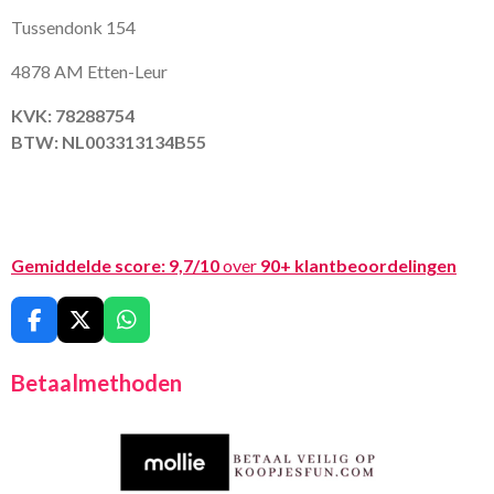
Tussendonk 154
4878 AM Etten-Leur
KVK: 78288754
BTW: NL003313134B55
Gemiddelde score:
9,7/10
over
90+ klantbeoordelingen
F
X
W
a
h
c
a
Betaalmethoden
e
t
b
s
o
A
o
p
k
p