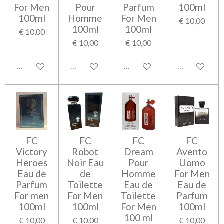
For Men
Pour
Parfum
100ml
100ml
Homme
For Men
€ 10,00
100ml
100ml
€ 10,00
€ 10,00
€ 10,00
Bekijk details
Bekijk details
Bekijk details
Bekijk detail
FC
FC
FC
FC
Victory
Robot
Dream
Avento
Heroes
Noir Eau
Pour
Uomo
Eau de
de
Homme
For Men
Parfum
Toilette
Eau de
Eau de
For men
For Men
Toilette
Parfum
100ml
100ml
For Men
100ml
100 ml
€ 10,00
€ 10,00
€ 10,00