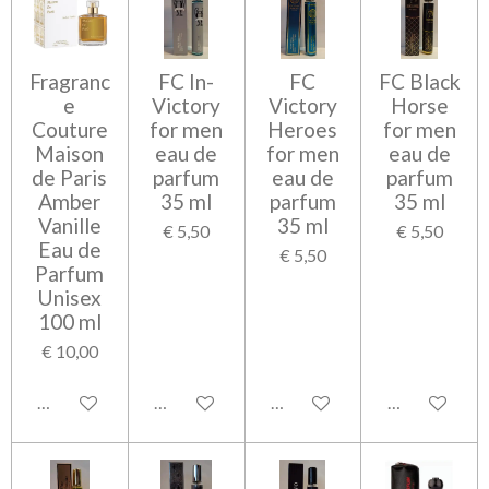
Fragranc
FC In-
FC
FC Black
e
Victory
Victory
Horse
Couture
for men
Heroes
for men
Maison
eau de
for men
eau de
de Paris
parfum
eau de
parfum
Amber
35 ml
parfum
35 ml
Vanille
35 ml
€ 5,50
€ 5,50
Eau de
€ 5,50
Parfum
Unisex
100 ml
€ 10,00
In winkelwagen
Bekijk details
Bekijk details
Bekijk detail