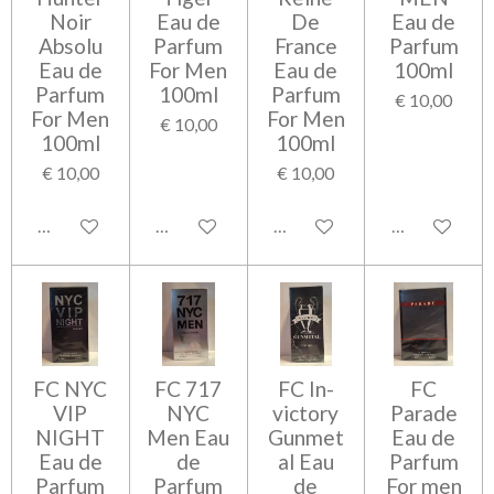
Noir
Eau de
De
Eau de
Absolu
Parfum
France
Parfum
Eau de
For Men
Eau de
100ml
Parfum
100ml
Parfum
€ 10,00
For Men
For Men
€ 10,00
100ml
100ml
€ 10,00
€ 10,00
Bekijk details
Bekijk details
Bekijk details
Bekijk detail
FC NYC
FC 717
FC In-
FC
VIP
NYC
victory
Parade
NIGHT
Men Eau
Gunmet
Eau de
Eau de
de
al Eau
Parfum
Parfum
Parfum
de
For men