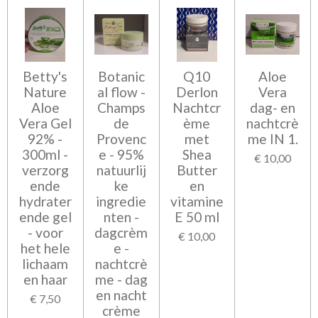
Betty's
Botanic
Q10
Aloe
Nature
al flow -
Derlon
Vera
Aloe
Champs
Nachtcr
dag- en
Vera Gel
de
ème
nachtcrè
92% -
Provenc
met
me IN 1.
300ml -
e - 95%
Shea
€ 10,00
verzorg
natuurlij
Butter
ende
ke
en
hydrater
ingredie
vitamine
ende gel
nten -
E 50 ml
- voor
dagcrèm
€ 10,00
het hele
e -
lichaam
nachtcrè
en haar
me - dag
en nacht
€ 7,50
crème