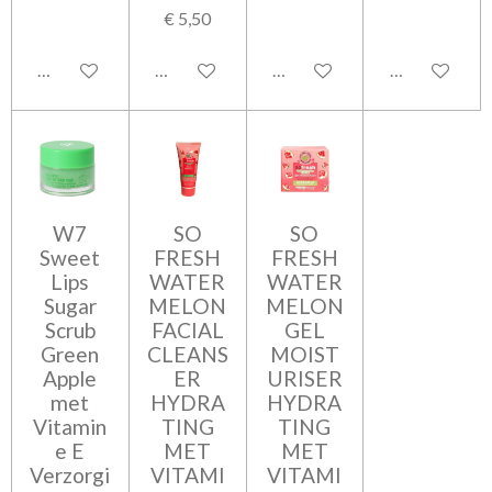
€ 5,50
Bekijk details
Bekijk details
Bekijk details
Bekijk detail
W7
SO
SO
Sweet
FRESH
FRESH
Lips
WATER
WATER
Sugar
MELON
MELON
Scrub
FACIAL
GEL
Green
CLEANS
MOIST
Apple
ER
URISER
met
HYDRA
HYDRA
Vitamin
TING
TING
e E
MET
MET
Verzorgi
VITAMI
VITAMI