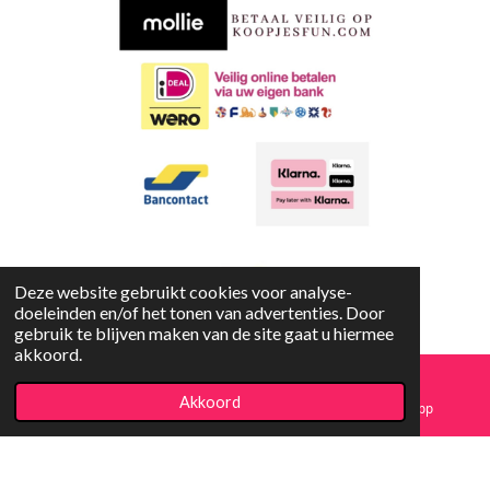
o
p
k
p
Deze website gebruikt cookies voor analyse-
doeleinden en/of het tonen van advertenties. Door
gebruik te blijven maken van de site gaat u hiermee
akkoord.
Copyright
© 2023-2026 Koopjesfun
Akkoord
E-mailadres
Facebook
WhatsApp