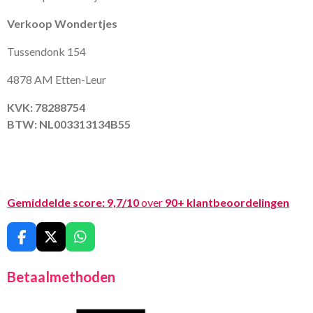
Verkoop Wondertjes
Tussendonk 154
4878 AM Etten-Leur
KVK: 78288754
BTW: NL003313134B55
Gemiddelde score:
9,7/10
over
90+ klantbeoordelingen
F
X
W
a
h
c
a
Betaalmethoden
e
t
b
s
o
A