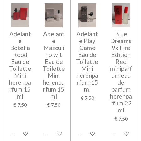
Adelant
Adelant
Adelant
Blue
e
e
e Play
Dreams
Botella
Masculi
Game
9x Fire
Rood
no wit
Eau de
Edition
Eau de
Eau de
Toilette
Red
Toilette
Toilette
Mini
miniparf
Mini
Mini
herenpa
um eau
herenpa
herenpa
rfum 15
de
rfum 15
rfum 15
ml
parfum
ml
ml
herenpa
€ 7,50
rfum 22
€ 7,50
€ 7,50
ml
€ 7,50
Bekijk details
Bekijk details
Bekijk details
Bekijk detail