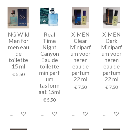
NG Wild
Real
X-MEN
X-MEN
Men for
Time
Clear
Dark
men eau
Night
Miniparf
Miniparf
de
Canyon
um voor
um voor
toilette
Eau de
heren
heren
15 ml
toilette
eau de
eau de
miniparf
parfum
parfum
€ 5,50
um
22 ml
22 ml
tasform
€ 7,50
€ 7,50
aat 15ml
€ 5,50
Bekijk details
Bekijk details
Bekijk details
Bekijk detail