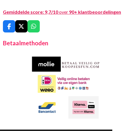
Gemiddelde score:
9,7/10
over
90+ klantbeoordelingen
F
X
W
a
h
c
a
Betaalmethoden
e
t
b
s
o
A
o
p
k
p