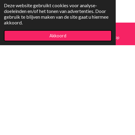
Deze website gebruikt cookies voor analyse-
doeleinden en/of het tonen van advertenties. Door
gebruik te blijven maken van de site gaat u hiermee
akkoord.
Copyright
© 2023-2026 Koopjesfun
Akkoord
E-mailadres
Facebook
WhatsApp