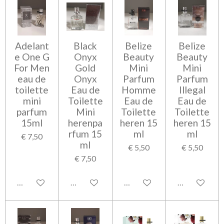
Adelant
Black
Belize
Belize
e One G
Onyx
Beauty
Beauty
For Men
Gold
Mini
Mini
eau de
Onyx
Parfum
Parfum
toilette
Eau de
Homme
Illegal
mini
Toilette
Eau de
Eau de
parfum
Mini
Toilette
Toilette
15ml
herenpa
heren 15
heren 15
rfum 15
ml
ml
€ 7,50
ml
€ 5,50
€ 5,50
€ 7,50
Bekijk details
Bekijk details
Bekijk details
Bekijk detail