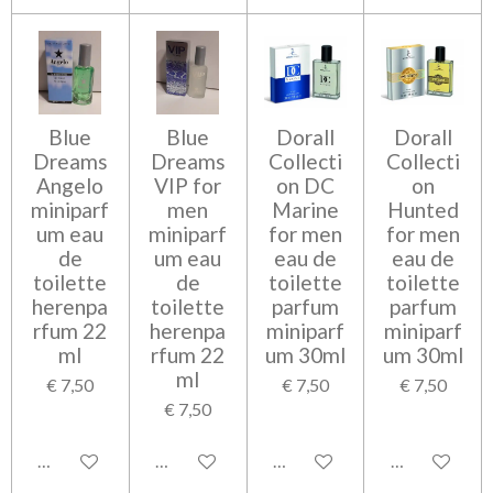
Blue
Blue
Dorall
Dorall
Dreams
Dreams
Collecti
Collecti
Angelo
VIP for
on DC
on
miniparf
men
Marine
Hunted
um eau
miniparf
for men
for men
de
um eau
eau de
eau de
toilette
de
toilette
toilette
herenpa
toilette
parfum
parfum
rfum 22
herenpa
miniparf
miniparf
ml
rfum 22
um 30ml
um 30ml
ml
€ 7,50
€ 7,50
€ 7,50
€ 7,50
Bekijk details
Bekijk details
Bekijk details
Bekijk detail