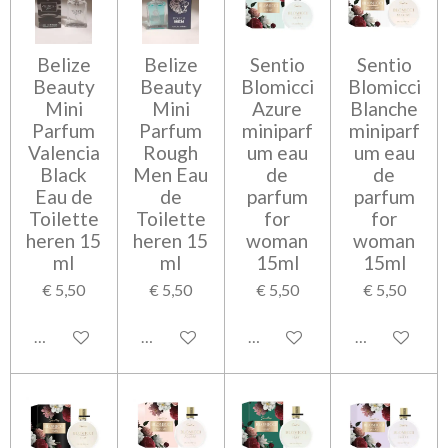
Belize
Belize
Sentio
Sentio
Beauty
Beauty
Blomicci
Blomicci
Mini
Mini
Azure
Blanche
Parfum
Parfum
miniparf
miniparf
Valencia
Rough
um eau
um eau
Black
Men Eau
de
de
Eau de
de
parfum
parfum
Toilette
Toilette
for
for
heren 15
heren 15
woman
woman
ml
ml
15ml
15ml
€ 5,50
€ 5,50
€ 5,50
€ 5,50
Bekijk details
Bekijk details
Bekijk details
Bekijk detail