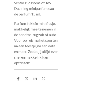
Sentio Blossoms of Joy
Dazzling miniparfum eau
de parfum 15 ml.
Parfum in klein mini flesje,
makkelijk mee te nemen in
de handtas, rugzak of auto.
Voor op reis, na het sporten,
na een feestje, na een date
en meer. Zodat jij altijd even
snel en makkelijk kan
opfrissen!
D
D
S
D
e
e
h
e
l
e
a
l
e
l
r
e
n
e
n