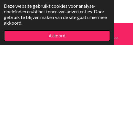
Deze website gebruikt cookies voor analyse-
doeleinden en/of het tonen van advertenties. Door
gebruik te blijven maken van de site gaat u hiermee
akkoord.
Copyright
© 2023-2026 Koopjesfun
Akkoord
E-mailadres
Facebook
WhatsApp