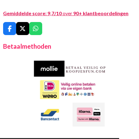
Gemiddelde score:
9,7/10
over
90+ klantbeoordelingen
F
X
W
a
h
c
a
Betaalmethoden
e
t
b
s
o
A
o
p
k
p