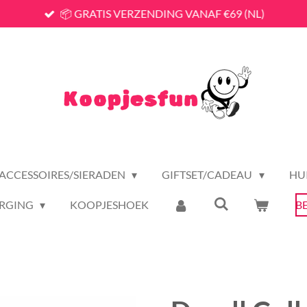
📦 GRATIS VERZENDING VANAF €69 (NL)
ACCESSOIRES/SIERADEN
GIFTSET/CADEAU
HU
RGING
KOOPJESHOEK
B