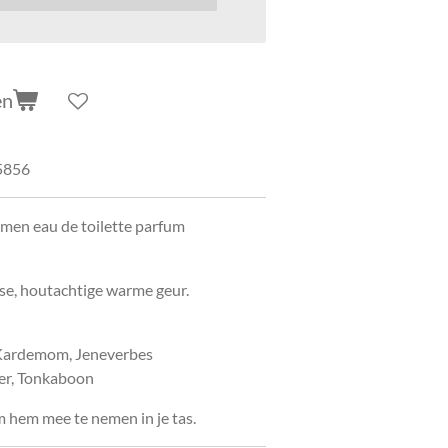
en
5856
 men eau de toilette parfum
sse, houtachtige warme geur.
Kardemom, Jeneverbes
ver, Tonkaboon
m hem mee te nemen in je tas.