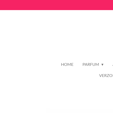
Ga
direct
naar
de
hoofdinhoud
HOME
PARFUM
VERZO