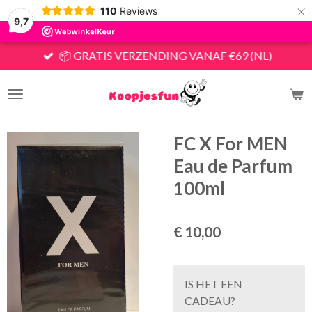
×
110
Reviews
9,7
📦 GRATIS VERZENDING VANAF €69 (NL)
FC X For MEN
Eau de Parfum
100ml
€ 10,00
IS HET EEN
CADEAU?