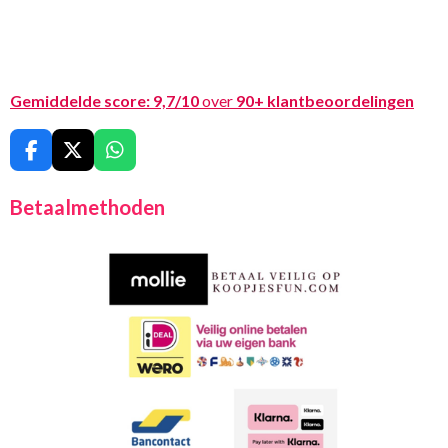
Gemiddelde score:
9,7/10
over
90+ klantbeoordelingen
F
X
W
a
h
c
a
Betaalmethoden
e
t
b
s
o
A
o
p
k
p