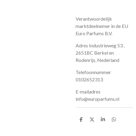
Verantwoordelijk
marktdeelnemer in de EU
Euro Parfums B.V.
Adres Industrieweg 53 ,
2651BC Berkel en
Rodenrijs, Nederland
Telefoonnummer
0102652313
E-mailadres
info@europarfums.nl
D
D
S
D
e
e
h
e
l
e
a
l
e
l
r
e