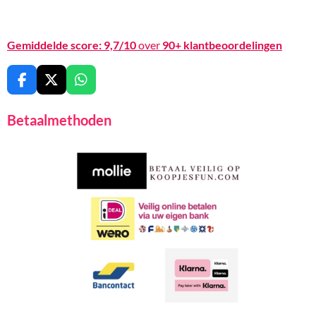
Gemiddelde score:
9,7/10
over
90+ klantbeoordelingen
F
X
W
a
h
c
a
Betaalmethoden
e
t
b
s
o
A
o
p
k
p