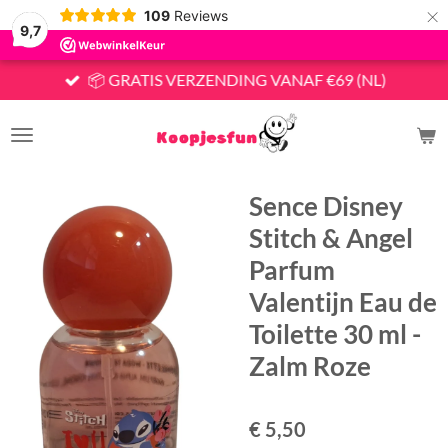
×
109
Reviews
9,7
📦 GRATIS VERZENDING VANAF €69 (NL)
Sence Disney
Stitch & Angel
Parfum
Valentijn Eau de
Toilette 30 ml -
Zalm Roze
€ 5,50