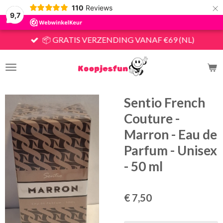
×
110
Reviews
9,7
📦 GRATIS VERZENDING VANAF €69 (NL)
Sentio French
Couture -
Marron - Eau de
Parfum - Unisex
- 50 ml
€ 7,50