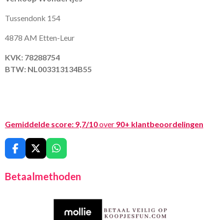
Tussendonk 154
4878 AM Etten-Leur
KVK: 78288754
BTW: NL003313134B55
Gemiddelde score:
9,7/10
over
90+ klantbeoordelingen
F
X
W
a
h
c
a
Betaalmethoden
e
t
b
s
o
A
o
p
k
p