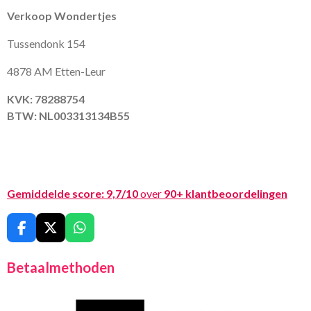
Verkoop Wondertjes
Tussendonk 154
4878 AM Etten-Leur
KVK: 78288754
BTW: NL003313134B55
Gemiddelde score:
9,7/10
over
90+ klantbeoordelingen
F
X
W
a
h
c
a
Betaalmethoden
e
t
b
s
o
A