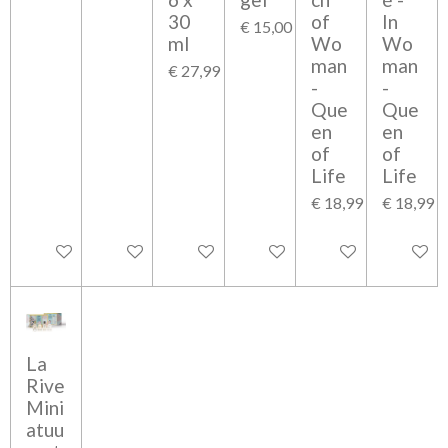
30
of
In
€ 15,00
ml
Wo
Wo
man
man
€ 27,99
-
-
Que
Que
en
en
of
of
Life
Life
€ 18,99
€ 18,99
In winkelwagen
In winkelwagen
In winkelwagen
Bekijk details
Bekijk details
Bekijk d
La
Rive
Mini
atuu