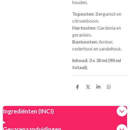
houden.
Topnoten:
Bergamot en
citroenboom.
Hartnoten:
Gardenia en
geranium.
Basisnoten:
Amber,
cederhout en sandelhout.
Inhoud:
3 x 30 ml (90 ml
totaal).
D
D
S
D
e
e
h
e
l
e
a
l
e
l
r
e
n
e
n
Ingrediënten (INCI)
Gevarenaanduidingen