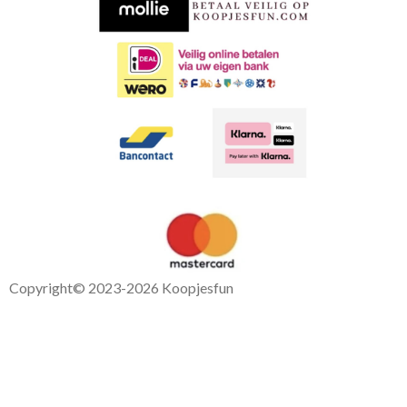
o
p
k
p
Copyright
© 2023-2026 Koopjesfun