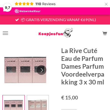
×
110
Reviews
9,7
📦 GRATIS VERZENDING VANAF €69 (NL)
La Rive Cuté
Eau de Parfum
Dames Parfum
Voordeelverpa
kking 3 x 30 ml
€ 15,00