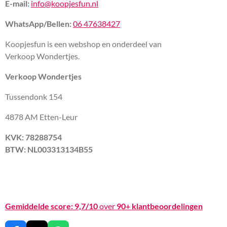
E-mail:
info@koopjesfun.nl
WhatsApp/Bellen:
06 47638427
Koopjesfun is een webshop en onderdeel van
Verkoop Wondertjes.
Verkoop Wondertjes
Tussendonk 154
4878 AM Etten-Leur
KVK: 78288754
BTW: NL003313134B55
Gemiddelde score:
9,7/10
over
90+ klantbeoordelingen