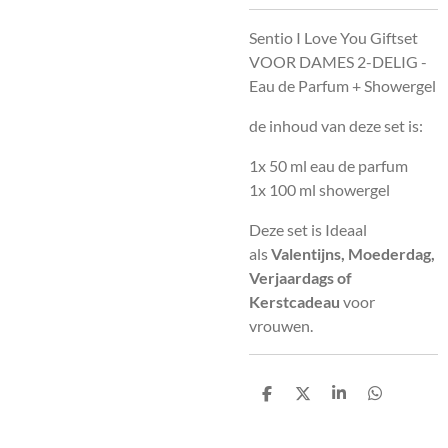
Sentio I Love You Giftset
VOOR DAMES 2-DELIG -
Eau de Parfum + Showergel
de inhoud van deze set is:
1x 50 ml eau de parfum
1x 100 ml showergel
Deze set is Ideaal
als
Valentijns, Moederdag,
Verjaardags of
Kerstcadeau
voor
vrouwen.
D
D
S
D
e
e
h
e
l
e
a
l
e
l
r
e