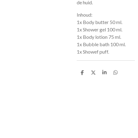
de huid.
Inhoud:
1x Body butter 50 ml.
1x Shower gel 100 ml.
1x Body lotion 75 ml.
1x Bubble bath 100 ml.
1x Showef puff.
D
D
S
D
e
e
h
e
l
e
a
l
e
l
r
e
n
e
n