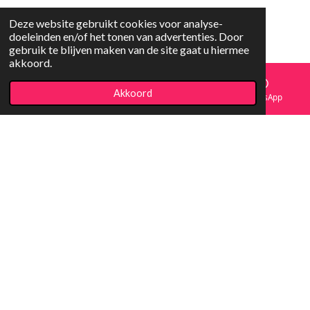
Deze website gebruikt cookies voor analyse-
doeleinden en/of het tonen van advertenties. Door
gebruik te blijven maken van de site gaat u hiermee
akkoord.
Akkoord
E-mailadres
Facebook
WhatsApp