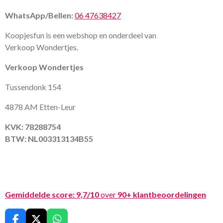
WhatsApp/Bellen:
06 47638427
Koopjesfun is een webshop en onderdeel van
Verkoop Wondertjes.
Verkoop Wondertjes
Tussendonk 154
4878 AM Etten-Leur
KVK: 78288754
BTW: NL003313134B55
Gemiddelde score:
9,7/10
over
90+ klantbeoordelingen
F
X
W