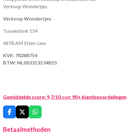
Verkoop Wondertjes.
Verkoop Wondertjes
Tussendonk 154
4878 AM Etten-Leur
KVK: 78288754
BTW: NL003313134B55
Gemiddelde score:
9,7/10
over
90+ klantbeoordelingen
F
X
W
a
h
c
a
Betaalmethoden
e
t