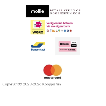
b
s
o
A
o
p
k
p
Copyright
© 2023-2026 Koopjesfun