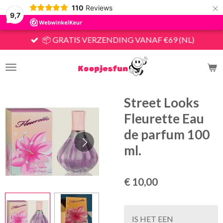
×
110
Reviews
9,7
📦 GRATIS VERZENDING VANAF €69 (NL)
Street Looks
Fleurette Eau
de parfum 100
ml.
€ 10,00
IS HET EEN