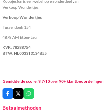
Koopjesfun is een webshop en onderdeel van
Verkoop Wondertjes.
Verkoop Wondertjes
Tussendonk 154
4878 AM Etten-Leur
KVK: 78288754
BTW: NL003313134B55
Gemiddelde score:
9,7/10
over
90+ klantbeoordelingen
F
X
W
a
h
c
a
Betaalmethoden
e
t