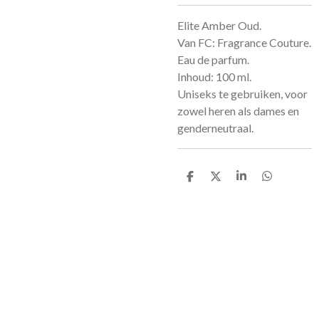
Elite Amber Oud.
Van FC: Fragrance Couture.
Eau de parfum.
Inhoud: 100 ml.
Uniseks te gebruiken, voor
zowel heren als dames en
genderneutraal.
D
D
S
D
e
e
h
e
l
e
a
l
e
l
r
e
n
e
n