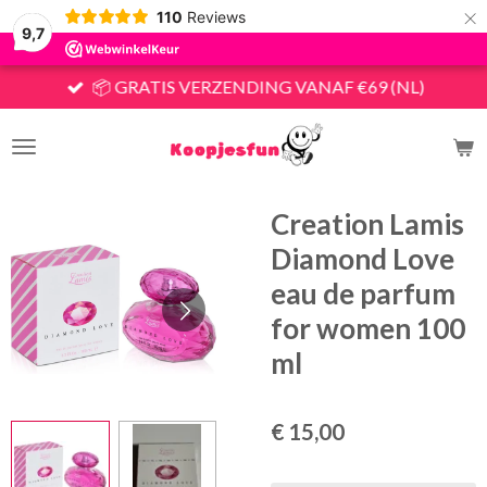
×
110
Reviews
9,7
📦 GRATIS VERZENDING VANAF €69 (NL)
Creation Lamis
Diamond Love
eau de parfum
for women 100
ml
€ 15,00