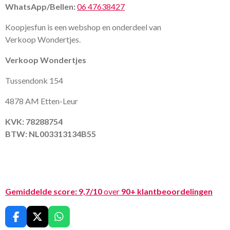
WhatsApp/Bellen:
06 47638427
Koopjesfun is een webshop en onderdeel van
Verkoop Wondertjes.
Verkoop Wondertjes
Tussendonk 154
4878 AM Etten-Leur
KVK: 78288754
BTW: NL003313134B55
Gemiddelde score:
9,7/10
over
90+ klantbeoordelingen
F
X
W