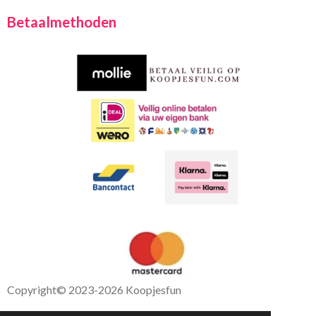
a
h
c
a
Betaalmethoden
e
t
b
s
o
A
o
p
k
p
Copyright
© 2023-2026 Koopjesfun