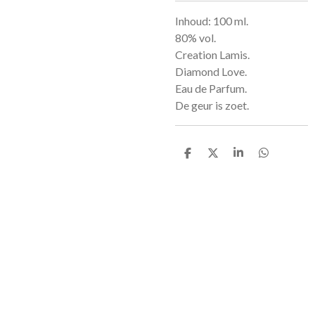
Inhoud: 100 ml.
80% vol.
Creation Lamis.
Diamond Love.
Eau de Parfum.
De geur is zoet.
D
D
S
D
e
e
h
e
l
e
a
l
e
l
r
e
n
e
n