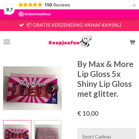
×
110
Reviews
9,7
📦 GRATIS VERZENDING VANAF €69 (NL)
By Max & More
Lip Gloss 5x
Shiny Lip Gloss
met glitter.
€ 10,00
Soort Cadeau