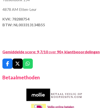
4878 AM Etten-Leur
KVK: 78288754
BTW: NL003313134B55
Gemiddelde score:
9,7/10
over
90+ klantbeoordelingen
F
X
W
a
h
c
a
Betaalmethoden
e
t
b
s
o
A
o
p
k
p