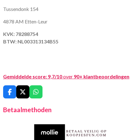
Tussendonk 154
4878 AM Etten-Leur
KVK: 78288754
BTW: NL003313134B55
Gemiddelde score:
9,7/10
over
90+ klantbeoordelingen
F
X
W
a
h
c
a
Betaalmethoden
e
t
b
s
o
A
o
p
k
p