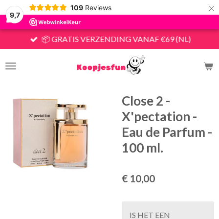
×
109
Reviews
9,7
📦 GRATIS VERZENDING VANAF €69 (NL)
Close 2 -
X'pectation -
Eau de Parfum -
100 ml.
€ 10,00
IS HET EEN