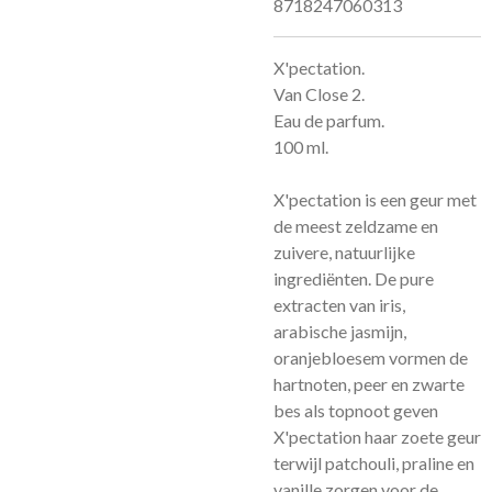
8718247060313
X'pectation.
Van Close 2.
Eau de parfum.
100 ml.
X'pectation is een geur met
de meest zeldzame en
zuivere, natuurlijke
ingrediënten. De pure
extracten van iris,
arabische jasmijn,
oranjebloesem vormen de
hartnoten, peer en zwarte
bes als topnoot geven
X'pectation haar zoete geur
terwijl patchouli, praline en
vanille zorgen voor de