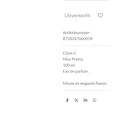
Uitverkocht
Artikelnummer:
8718247060078
Close 2.
Miss Pretty.
100 ml.
Eau de parfum.
Mooie en elegante flacon.
D
D
S
D
e
e
h
e
l
e
a
l