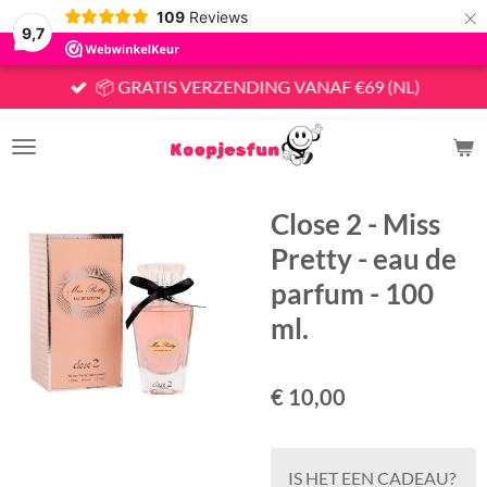
×
109
Reviews
9,7
📦 GRATIS VERZENDING VANAF €69 (NL)
Close 2 - Miss
Pretty - eau de
parfum - 100
ml.
€ 10,00
IS HET EEN CADEAU?