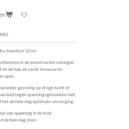
en
3082
o Sensitive 50 ml.
ochtend en in de avond na het reiningen
 en de hals en zacht inmasseren.
de ogen.
bijzonder gevoelig op droge lucht of
 uw huid tegen spanningsgevoelens met
 het de hele dag optimate verzorging.
el van spanning in de huid.
id de hele dag door.