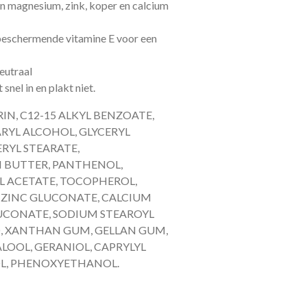
 magnesium, zink, koper en calcium
beschermende vitamine E voor een
eutraal
 snel in en plakt niet.
ERIN, C12-15 ALKYL BENZOATE,
RYL ALCOHOL, GLYCERYL
ERYL STEARATE,
 BUTTER, PANTHENOL,
L ACETATE, TOCOPHEROL,
 ZINC GLUCONATE, CALCIUM
UCONATE, SODIUM STEAROYL
D, XANTHAN GUM, GELLAN GUM,
LOOL, GERANIOL, CAPRYLYL
OL, PHENOXYETHANOL.