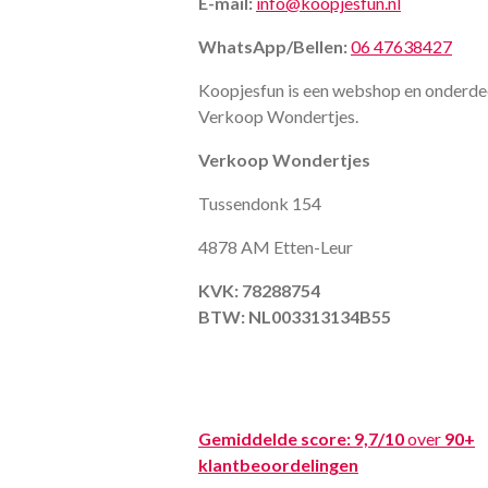
E-mail:
info@koopjesfun.nl
WhatsApp/Bellen:
06 47638427
Koopjesfun is een webshop en onderde
Verkoop Wondertjes.
Verkoop Wondertjes
Tussendonk 154
4878 AM Etten-Leur
KVK: 78288754
BTW: NL003313134B55
Gemiddelde score:
9,7/10
over
90+
klantbeoordelingen