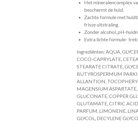
Het mineralencomplex van
beschermt de huid.
Zachte formule met huid
frisse uitstraling.
Zonder alcohol, pH-huidn
Extra lichte formule- trekt
Ingrediënten: AQUA, GLYC
COCO-CAPRYLATE, CETEA
STEARATE CITRATE, GLYC
BUTYROSPERMUM PARKII
ALLANTION, TOCOPHERY
MAGENSIUM ASPARTATE,
GLUCONATE, COPPER GL
GLUTAMATE, CITRIC ACI
PARFUM, LIMONENE, LINA
GLYCOL, DECYLENE GLYC