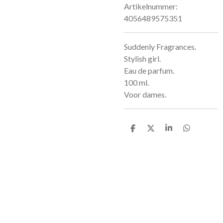
Artikelnummer:
4056489575351
Suddenly Fragrances.
Stylish girl.
Eau de parfum.
100 ml.
Voor dames.
D
D
S
D
e
e
h
e
l
e
a
l
e
l
r
e
n
e
n