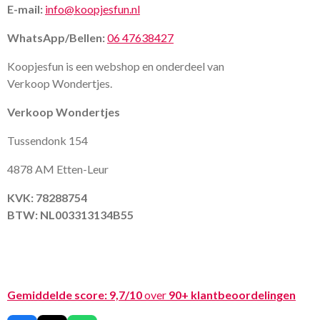
E-mail:
info@koopjesfun.nl
WhatsApp/Bellen:
06 47638427
Koopjesfun is een webshop en onderdeel van
Verkoop Wondertjes.
Verkoop Wondertjes
Tussendonk 154
4878 AM Etten-Leur
KVK: 78288754
BTW: NL003313134B55
Gemiddelde score:
9,7/10
over
90+ klantbeoordelingen