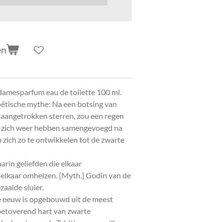
en
damesparfum eau de toilette 100 ml.
oëtische mythe: Na een botsing van
 aangetrokken sterren, zou een regen
ie zich weer hebben samengevoegd na
 zich zo te ontwikkelen tot de zwarte
arin geliefden die elkaar
 elkaar omhelzen. [Myth.] Godin van de
aaide sluier.
e eeuw is opgebouwd uit de meest
betoverend hart van zwarte