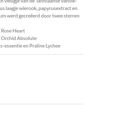
 vleugje van de Tahitiaanse vanille-
us laagje wierook, papyrusextract en
arfum werd gecreëerd door twee sterren
k Rose Heart
s Orchid Absolute
s-essentie en Praline Lychee