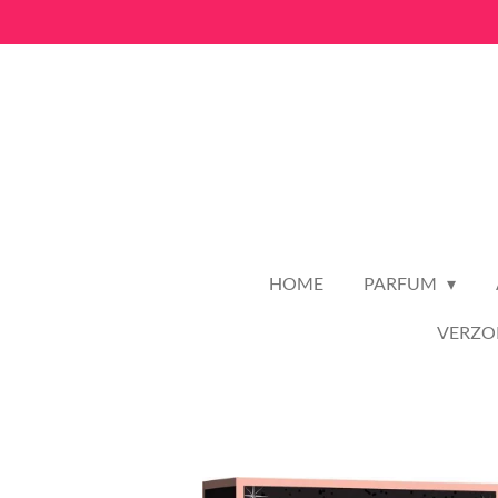
Ga
direct
naar
de
hoofdinhoud
HOME
PARFUM
VERZO