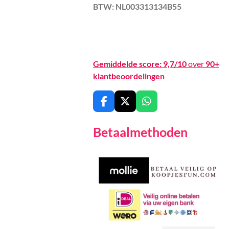
BTW: NL003313134B55
Gemiddelde score:
9,7/10
over
90+
klantbeoordelingen
F
X
W
a
h
c
a
Betaalmethoden
e
t
b
s
o
A
o
p
k
p