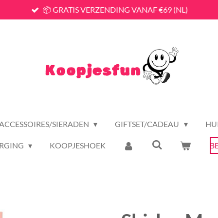
📦 GRATIS VERZENDING VANAF €69 (NL)
ACCESSOIRES/SIERADEN
GIFTSET/CADEAU
HU
RGING
KOOPJESHOEK
B