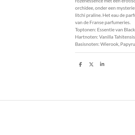
rozenessence met een erotisch
orchidee, onder een mysterie
litchi praline. Het eau de p
van de Franse parfumeries.
Toptonen: Essentie van Blac
Hartnoten: Vanilla Tahitensi
Basisnoten: Wierook, Papyru
D
D
S
e
e
h
l
e
a
e
l
r
n
e