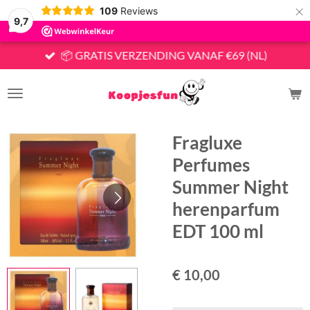
×
109
Reviews
9,7
📦 GRATIS VERZENDING VANAF €69 (NL)
Fragluxe
Perfumes
Summer Night
herenparfum
EDT 100 ml
€ 10,00