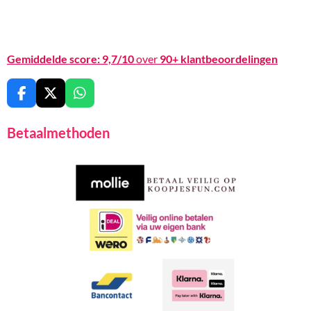
Gemiddelde score:
9,7/10
over
90+ klantbeoordelingen
F
X
W
a
h
c
a
Betaalmethoden
e
t
b
s
o
A
o
p
k
p