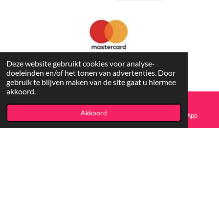
Copyright
© 2023-2026 Koopjesfun
Deze website gebruikt cookies voor analyse-
doeleinden en/of het tonen van advertenties. Door
gebruik te blijven maken van de site gaat u hiermee
akkoord.
Akkoord
E-mailadres
Facebook
WhatsApp