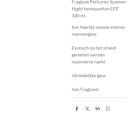
Fragluxe Perfumes Summer
Night herenparfum EDT
100 ml.
Een heerlijk zwoele intense
mannengeur.
Exotisch op het strand
genieten van een
nazomerse nacht.
Verleidelijke geur.
Van Fragluxe!
D
D
S
D
e
e
h
e
l
e
a
l
e
l
r
e
n
e
n