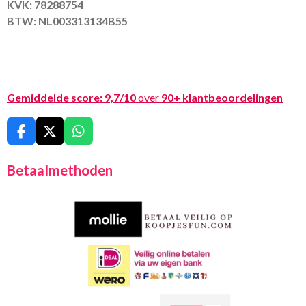
KVK: 78288754
BTW: NL003313134B55
Gemiddelde score:
9,7/10
over
90+ klantbeoordelingen
F
X
W
a
h
c
a
Betaalmethoden
e
t
b
s
o
A
o
p
k
p