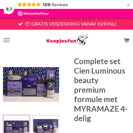
×
109
Reviews
9,7
📦 GRATIS VERZENDING VANAF €69 (NL)
Complete set
Cien Luminous
beauty
premium
formule met
MYRAMAZE 4-
delig