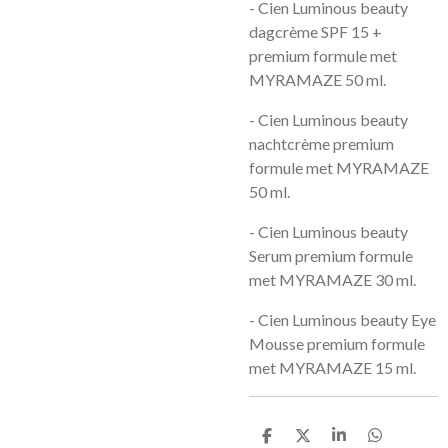
-
Cien Luminous beauty
dagcrème SPF 15 +
premium formule met
MYRAMAZE 50 ml.
-
Cien Luminous beauty
nachtcrème premium
formule met MYRAMAZE
50 ml.
-
Cien Luminous beauty
Serum premium formule
met MYRAMAZE 30 ml.
-
Cien Luminous beauty Eye
Mousse premium formule
met MYRAMAZE 15 ml.
D
D
S
D