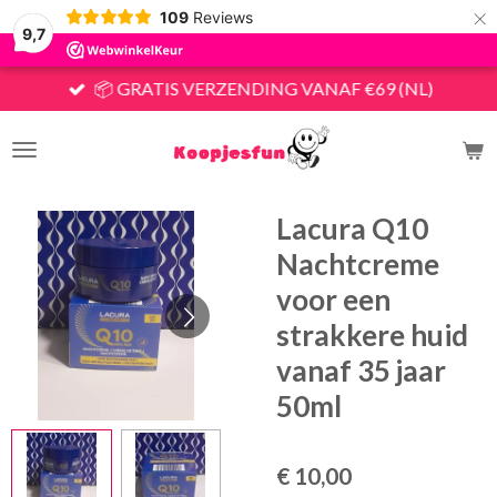
×
109
Reviews
9,7
📦 GRATIS VERZENDING VANAF €69 (NL)
Lacura Q10
Nachtcreme
voor een
strakkere huid
vanaf 35 jaar
50ml
€ 10,00