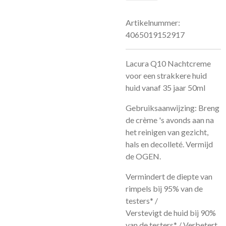
Artikelnummer:
4065019152917
Lacura Q10 Nachtcreme
voor een strakkere huid
huid vanaf 35 jaar 50ml
Gebruiksaanwijzing: Breng
de crème 's avonds aan na
het reinigen van gezicht,
hals en decolleté. Vermijd
de OGEN.
Vermindert de diepte van
rimpels bij 95% van de
testers* /
Verstevigt de huid bij 90%
van de testers* / Verbetert