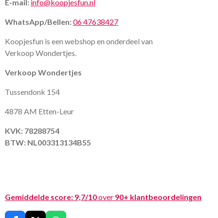
E-mail:
info@koopjesfun.nl
WhatsApp/Bellen:
06 47638427
Koopjesfun is een webshop en onderdeel van
Verkoop Wondertjes.
Verkoop Wondertjes
Tussendonk 154
4878 AM Etten-Leur
KVK: 78288754
BTW: NL003313134B55
Gemiddelde score:
9,7/10
over
90+ klantbeoordelingen