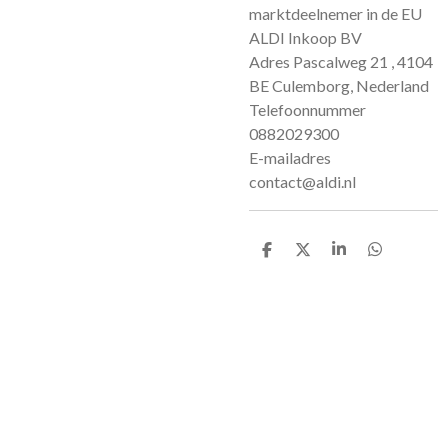
marktdeelnemer in de EU
ALDI Inkoop BV
Adres Pascalweg 21 , 4104
BE Culemborg, Nederland
Telefoonnummer
0882029300
E-mailadres
contact@aldi.nl
D
D
S
D
e
e
h
e
l
e
a
l
e
l
r
e
n
e
n