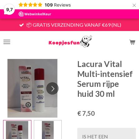
×
109
Reviews
9,7
📦 GRATIS VERZENDING VANAF €69 (NL)
Lacura Vital
Multi-intensief
Serum rijpe
huid 30 ml
€ 7,50
IS HET EEN