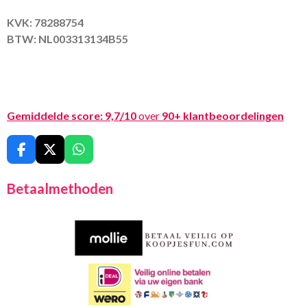
KVK: 78288754
BTW: NL003313134B55
Gemiddelde score:
9,7/10
over
90+ klantbeoordelingen
F
X
W
a
h
c
a
Betaalmethoden
e
t
b
s
o
A
o
p
k
p