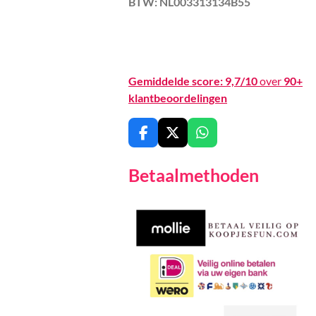
BTW: NL003313134B55
Gemiddelde score:
9,7/10
over
90+
klantbeoordelingen
F
X
W
a
h
c
a
Betaalmethoden
e
t
b
s
o
A
o
p
k
p