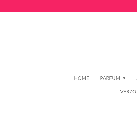
Ga
direct
naar
de
hoofdinhoud
HOME
PARFUM
VERZO