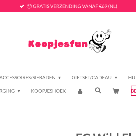
📦 GRATIS VERZENDING VANAF €69 (NL)
ACCESSOIRES/SIERADEN
GIFTSET/CADEAU
HU
RGING
KOOPJESHOEK
B