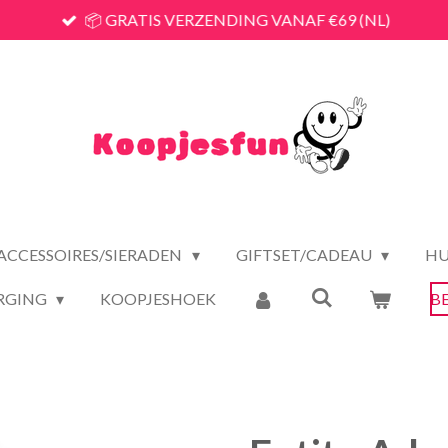
📦 GRATIS VERZENDING VANAF €69 (NL)
ACCESSOIRES/SIERADEN
GIFTSET/CADEAU
HU
RGING
KOOPJESHOEK
B