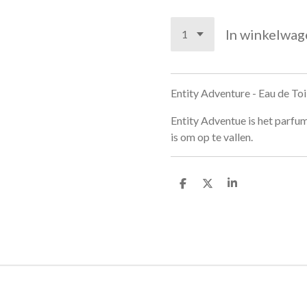
In winkelwag
Entity Adventure - Eau de To
Entity Adventue is het parfu
is om op te vallen.
D
D
S
e
e
h
l
e
a
e
l
r
n
e