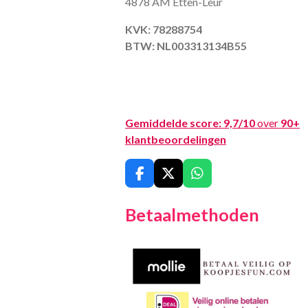
4878 AM Etten-Leur
KVK: 78288754
BTW: NL003313134B55
Gemiddelde score:
9,7/10
over
90+
klantbeoordelingen
F
X
W
a
h
c
a
Betaalmethoden
e
t
b
s
o
A
o
p
k
p