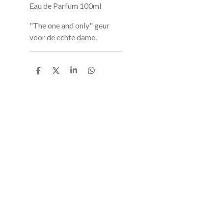
Eau de Parfum 100ml
"The one and only" geur
voor de echte dame.
D
D
S
D
e
e
h
e
l
e
a
l
e
l
r
e
n
e
n