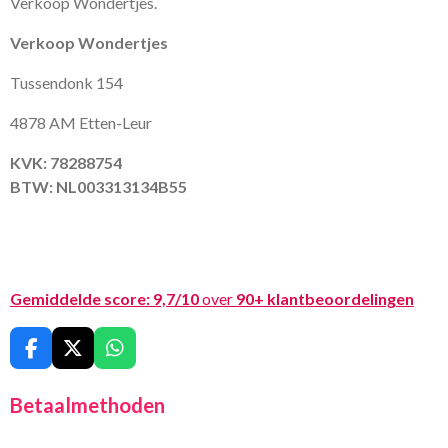
Verkoop Wondertjes.
Verkoop Wondertjes
Tussendonk 154
4878 AM Etten-Leur
KVK: 78288754
BTW: NL003313134B55
Gemiddelde score:
9,7/10
over
90+ klantbeoordelingen
F
X
W
a
h
c
a
Betaalmethoden
e
t
b
s