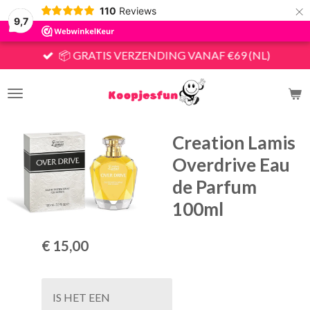
×
110
Reviews
9,7
📦 GRATIS VERZENDING VANAF €69 (NL)
Creation Lamis
Overdrive Eau
de Parfum
100ml
€ 15,00
IS HET EEN