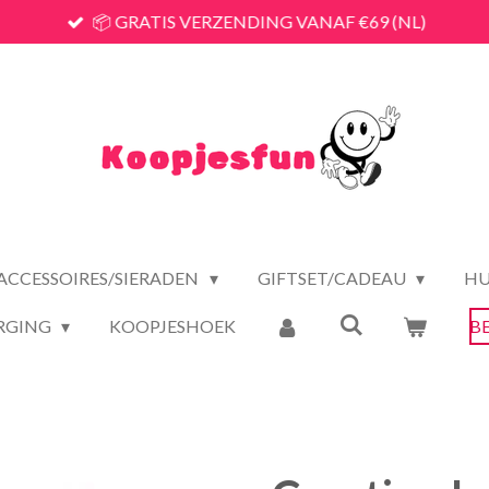
📦 GRATIS VERZENDING VANAF €69 (NL)
ACCESSOIRES/SIERADEN
GIFTSET/CADEAU
HU
RGING
KOOPJESHOEK
B