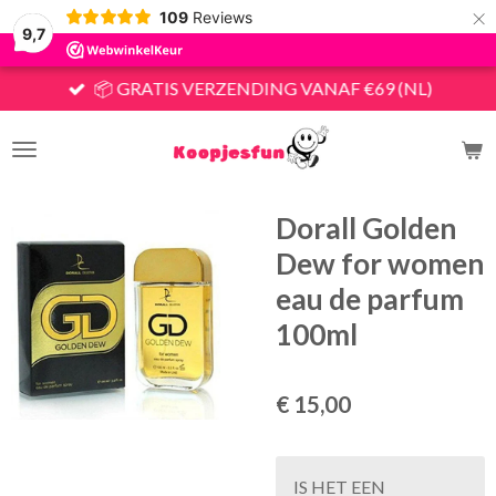
×
109
Reviews
9,7
📦 GRATIS VERZENDING VANAF €69 (NL)
Dorall Golden
Dew for women
eau de parfum
100ml
€ 15,00
IS HET EEN