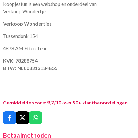
Koopjesfun is een webshop en onderdeel van
Verkoop Wondertjes.
Verkoop Wondertjes
Tussendonk 154
4878 AM Etten-Leur
KVK: 78288754
BTW: NL003313134B55
Gemiddelde score:
9,7/10
over
90+ klantbeoordelingen
F
X
W
a
h
c
a
Betaalmethoden
e
t