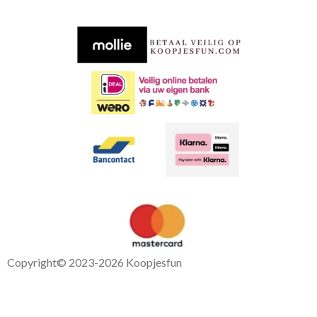
b
s
o
A
o
p
k
p
Copyright
© 2023-2026 Koopjesfun