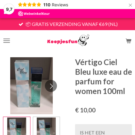
×
110
Reviews
9,7
📦 GRATIS VERZENDING VANAF €69 (NL)
Vértigo Ciel
Bleu luxe eau de
parfum for
women 100ml
€ 10,00
IS HET EEN