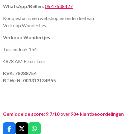
WhatsApp/Bellen:
06 47638427
Koopjesfun is een webshop en onderdeel van
Verkoop Wondertjes.
Verkoop Wondertjes
Tussendonk 154
4878 AM Etten-Leur
KVK: 78288754
BTW: NL003313134B55
Gemiddelde score:
9,7/10
over
90+ klantbeoordelingen
F
X
W