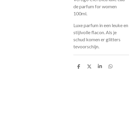
de parfum for women
100ml.
Luxe parfum in een leuke en
stijlvolle flacon. Als je
schud komen er glitters
tevoorschijn.
D
D
S
D
e
e
h
e
l
e
a
l
e
l
r
e
n
e
n