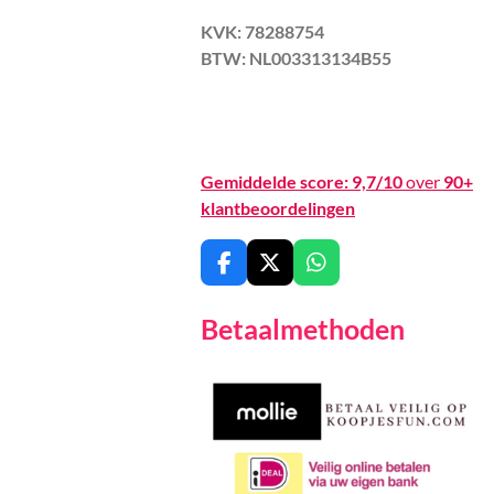
KVK: 78288754
BTW: NL003313134B55
Gemiddelde score:
9,7/10
over
90+
klantbeoordelingen
F
X
W
a
h
c
a
Betaalmethoden
e
t
b
s
o
A
o
p
k
p