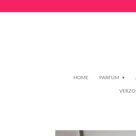
Ga
direct
naar
de
hoofdinhoud
HOME
PARFUM
VERZO