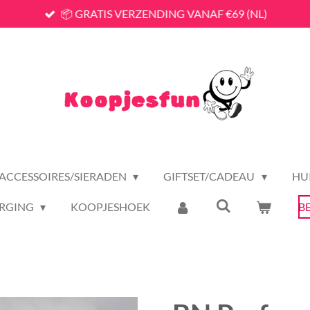
📦 GRATIS VERZENDING VANAF €69 (NL)
ACCESSOIRES/SIERADEN
GIFTSET/CADEAU
HU
RGING
KOOPJESHOEK
B