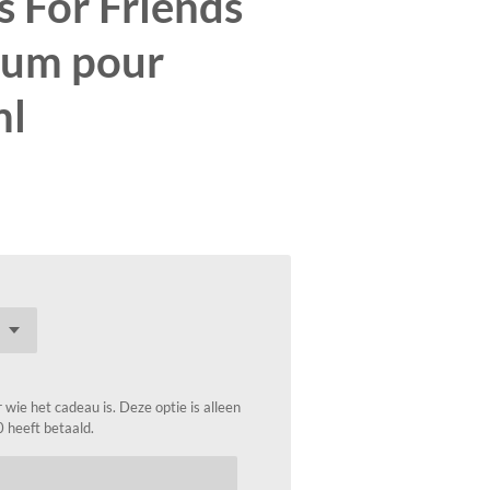
 For Friends
fum pour
ml
wie het cadeau is. Deze optie is alleen
0 heeft betaald.