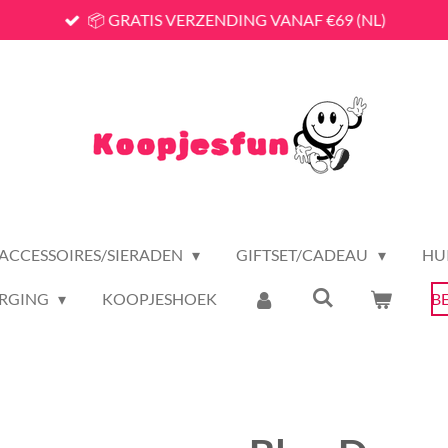
📦 GRATIS VERZENDING VANAF €69 (NL)
ACCESSOIRES/SIERADEN
GIFTSET/CADEAU
HU
RGING
KOOPJESHOEK
B