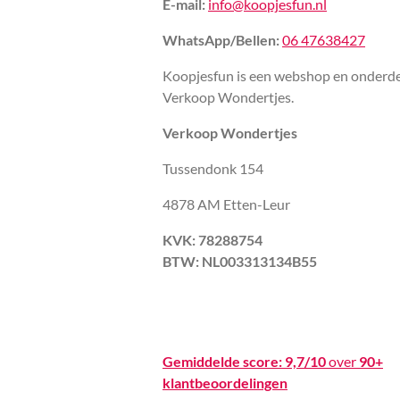
E-mail:
info@koopjesfun.nl
WhatsApp/Bellen:
06 47638427
Koopjesfun is een webshop en onderde
Verkoop Wondertjes.
Verkoop Wondertjes
Tussendonk 154
4878 AM Etten-Leur
KVK: 78288754
BTW: NL003313134B55
Gemiddelde score:
9,7/10
over
90+
klantbeoordelingen