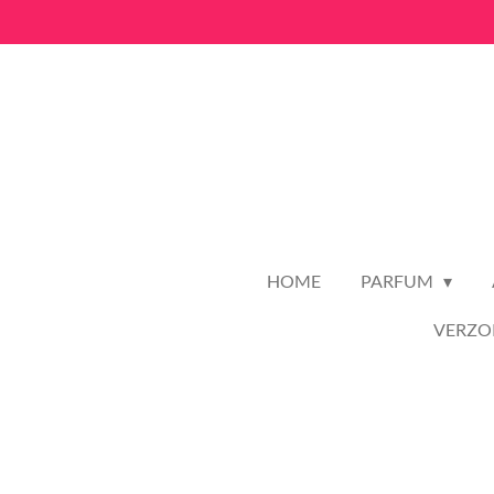
Ga
direct
naar
de
hoofdinhoud
HOME
PARFUM
VERZO