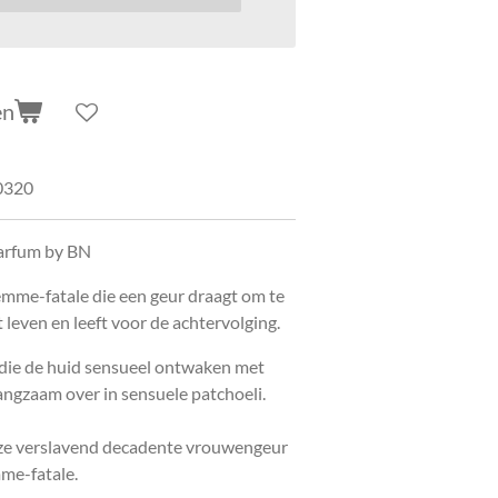
en
0320
arfum by BN
emme-fatale die een geur draagt om te
et leven en leeft voor de achtervolging.
 die de huid sensueel ontwaken met
angzaam over in sensuele patchoeli.
deze verslavend decadente vrouwengeur
me-fatale.