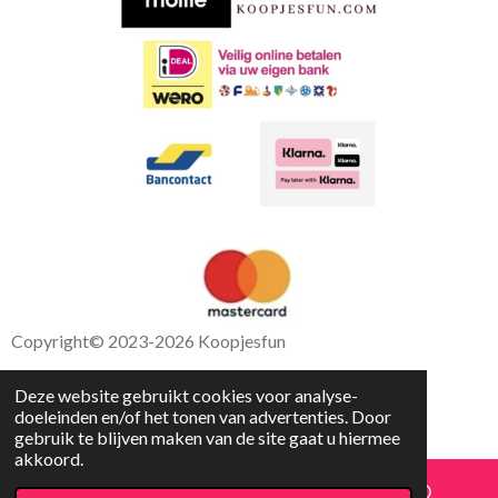
k
p
Copyright
© 2023-2026 Koopjesfun
Deze website gebruikt cookies voor analyse-
doeleinden en/of het tonen van advertenties. Door
gebruik te blijven maken van de site gaat u hiermee
akkoord.