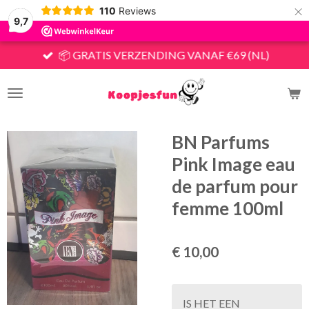
×
110
Reviews
9,7
📦 GRATIS VERZENDING VANAF €69 (NL)
BN Parfums
Pink Image eau
de parfum pour
femme 100ml
€ 10,00
IS HET EEN