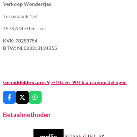
Verkoop Wondertjes
Tussendonk 154
4878 AM Etten-Leur
KVK: 78288754
BTW: NL003313134B55
Gemiddelde score:
9,7/10
over
90+ klantbeoordelingen
F
X
W
a
h
c
a
Betaalmethoden
e
t
b
s
o
A
o
p